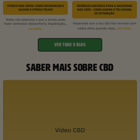
STRESS NOS GATOS: COMO RECONHECER E
REMÉDIOS NATURAIS PARA A ANSIEDADE
ALIVIAR O STRESS FELINO
NOS CÃES – COMO AJUDAR O TEU ANIMAL
DE ESTIMAÇÃO
Todos nós sabemos o que o stress pode
Reparaste que o teu cão fica nervoso com
fazer connosco: desconforto, inquietação,...
Ler mais...
Ler mais...
ruídos altos, quando viaja...
VER TODO O BLOG
SABER MAIS SOBRE CBD
Vídeo CBD