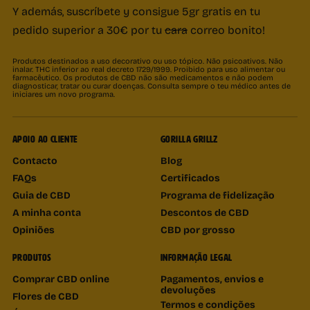
Y además, suscríbete y consigue 5gr gratis en tu
pedido superior a 30€ por tu
cara
correo bonito!
Produtos destinados a uso decorativo ou uso tópico. Não psicoativos. Não
inalar. THC inferior ao real decreto 1729/1999. Proibido para uso alimentar ou
farmacêutico. Os produtos de CBD não são medicamentos e não podem
diagnosticar, tratar ou curar doenças. Consulta sempre o teu médico antes de
iniciares um novo programa.
APOIO AO CLIENTE
GORILLA GRILLZ
Contacto
Blog
FAQs
Certificados
Guia de CBD
Programa de fidelização
A minha conta
Descontos de CBD
Opiniões
CBD por grosso
PRODUTOS
INFORMAÇÃO LEGAL
Comprar CBD online
Pagamentos, envios e
devoluções
Flores de CBD
Termos e condições