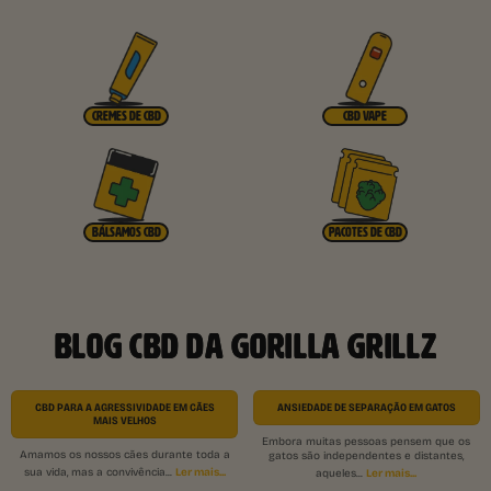
CREMES DE CBD
CBD VAPE
BÁLSAMOS CBD
PACOTES DE CBD
BLOG CBD DA GORILLA GRILLZ
CBD PARA A AGRESSIVIDADE EM CÃES
ANSIEDADE DE SEPARAÇÃO EM GATOS
MAIS VELHOS
Embora muitas pessoas pensem que os
Amamos os nossos cães durante toda a
gatos são independentes e distantes,
Ler mais...
sua vida, mas a convivência...
Ler mais...
aqueles...