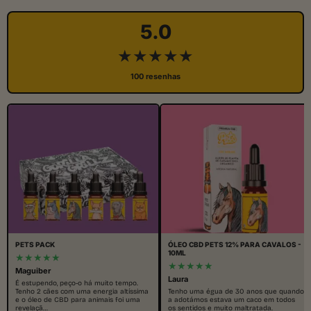
5.0
★★★★★
100 resenhas
PETS PACK
ÓLEO CBD PETS 12% PARA CAVALOS -
10ML
★★★★★
★★★★★
Maguiber
Laura
É estupendo, peço-o há muito tempo.
Tenho 2 cães com uma energia altíssima
Tenho uma égua de 30 anos que quando
e o óleo de CBD para animais foi uma
a adotámos estava um caco em todos
revelaçã…
os sentidos e muito maltratada.