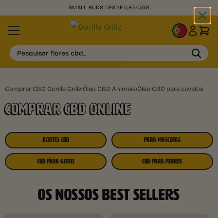
SMALL BUDS DESDE 0,85€/GR
PT
Pesquisar flores cbd...
Comprar CBD Gorilla Grillz
›
Óleo CBD Animais
›
Óleo CBD para cavalos
COMPRAR CBD ONLINE
ACEITES CBD
PARA MASCOTAS
CBD PARA GATOS
CBD PARA PERROS
OS NOSSOS BEST SELLERS