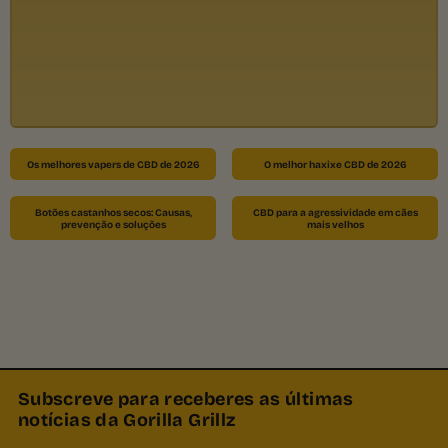
Os melhores vapers de CBD de 2026
O melhor haxixe CBD de 2026
Botões castanhos secos: Causas,
CBD para a agressividade em cães
prevenção e soluções
mais velhos
Subscreve para receberes as últimas
notícias da Gorilla Grillz