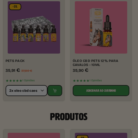
-5%
PETS PACK
ÓLEO CBD PETS 12% PARA
CAVALOS - 10ML
€
€
35,91
35,90
37,80
€
★★★★★
★★★★★
1 Opiniões
1 Opiniões
ADICIONAR AO CARRINHO
PRODUTOS