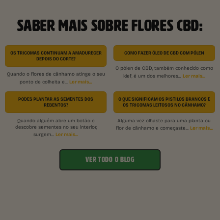
SABER MAIS SOBRE FLORES CBD:
OS TRICOMAS CONTINUAM A AMADURECER
COMO FAZER ÓLEO DE CBD COM PÓLEN
DEPOIS DO CORTE?
O pólen de CBD, também conhecido como
Quando o flores de cânhamo atinge o seu
Ler mais...
kief, é um dos melhores...
Ler mais...
ponto de colheita e...
PODES PLANTAR AS SEMENTES DOS
O QUE SIGNIFICAM OS PISTILOS BRANCOS E
REBENTOS?
OS TRICOMAS LEITOSOS NO CÂNHAMO?
Quando alguém abre um botão e
Alguma vez olhaste para uma planta ou
descobre sementes no seu interior,
Ler mais...
flor de cânhamo e começaste...
Ler mais...
surgem...
VER TODO O BLOG