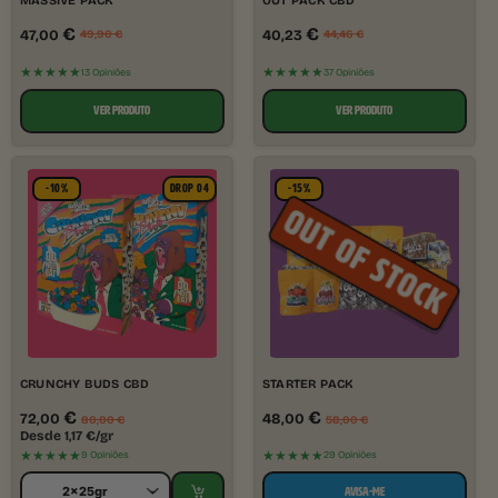
€
€
47,00
40,23
49,90
€
44,46
€
★★★★★
★★★★★
13 Opiniões
37 Opiniões
VER PRODUTO
VER PRODUTO
-10%
DROP 04
-15%
CRUNCHY BUDS CBD
STARTER PACK
€
€
72,00
48,00
80,00
€
58,00
€
Desde
1,17
€
/gr
★★★★★
★★★★★
9 Opiniões
29 Opiniões
AVISA-ME