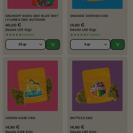
CRUNCHY BUDS CBD BLUE RIOT
ORANGE COOKIES CBD
| FLORES CBD OUTDOOR
€
€
40,00
14,90
Desde
1,30
€
/gr
Desde
1,40
€
/gr
★★★★★
★★★★★
9 Opiniões
67 Opiniões
LEMON HAZE CBD
ZKITTLEZ CBD
€
€
14,90
14,90
Desde
2,98
€
/gr
Desde
1,40
€
/gr