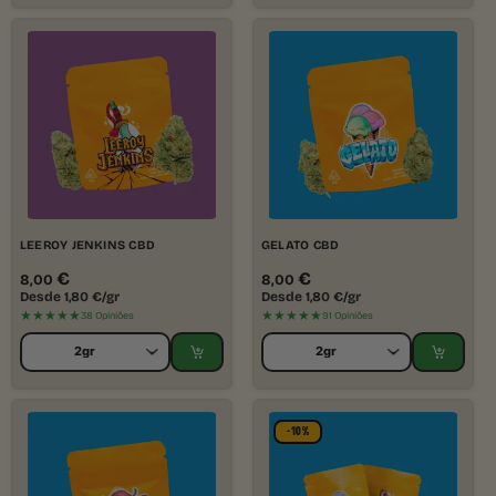
LEEROY JENKINS CBD
GELATO CBD
€
€
8,00
8,00
Desde
1,80
€
/gr
Desde
1,80
€
/gr
★★★★★
★★★★★
38 Opiniões
91 Opiniões
-10%