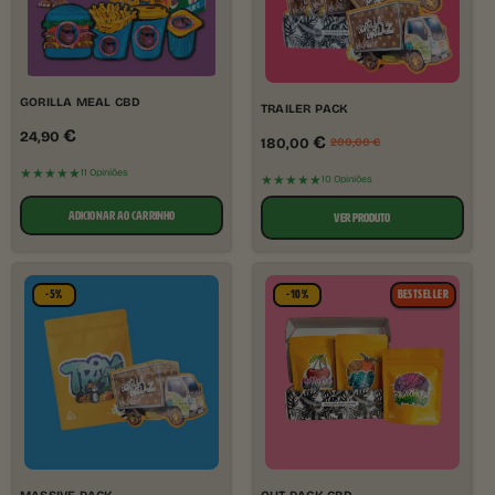
GORILLA MEAL CBD
TRAILER PACK
€
24,90
€
180,00
200,00
€
★★★★★
11 Opiniões
★★★★★
10 Opiniões
ADICIONAR AO CARRINHO
VER PRODUTO
-5%
-10%
BESTSELLER
MASSIVE PACK
OUT PACK CBD