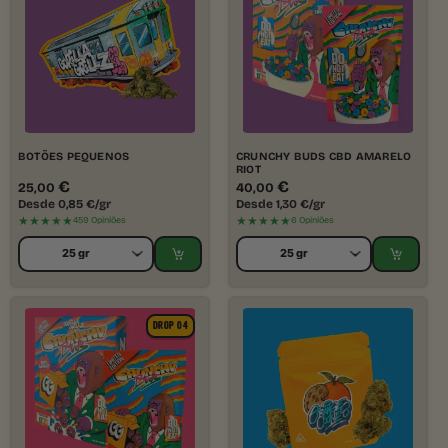
BOTÕES PEQUENOS
CRUNCHY BUDS CBD AMARELO
RIOT
€
€
25,00
40,00
Desde
0,85
€
/gr
Desde
1,30
€
/gr
★★★★★
★★★★★
459 Opiniões
6 Opiniões
DROP 04