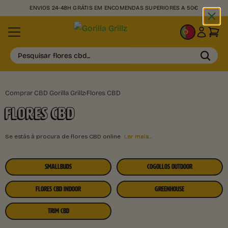
ENVIOS 24-48H GRÁTIS EM ENCOMENDAS SUPERIORES A 50€
PT
Pesquisar flores cbd...
Comprar CBD Gorilla Grillz
›
Flores CBD
FLORES CBD
Se estás à procura de flores CBD online
Ler mais...
SMALLBUDS
COGOLLOS OUTDOOR
FLORES CBD INDOOR
GREENHOUSE
TRIM CBD