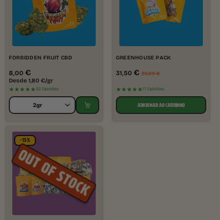
FORBIDDEN FRUIT CBD
GREENHOUSE PACK
€
€
8,00
31,50
35,00
€
Desde
1,80
€
/gr
★★★★★
★★★★★
22 Opiniões
17 Opiniões
ADICIONAR AO CARRINHO
-15%