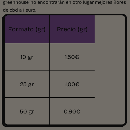
greenhouse, no encontrarán en otro lugar mejores flores
de cbd a 1 euro.
Formato (gr)
Precio (gr)
10 gr
1,50€
25 gr
1,00€
50 gr
0,90€