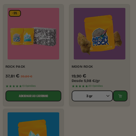
-5%
ROCK PACK
MOON ROCK
€
€
37,81
19,90
39,80
€
Desde
5,98
€
/gr
★★★★★
★★★★★
13 Opiniões
20 Opiniões
ADICIONAR AO CARRINHO