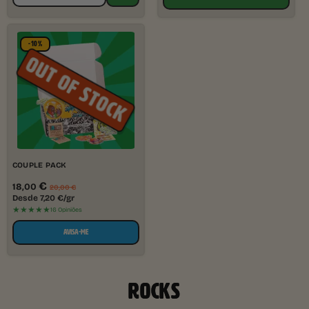
-10%
COUPLE PACK
€
18,00
20,00
€
Desde
7,20
€
/gr
★★★★★
16 Opiniões
AVISA-ME
ROCKS