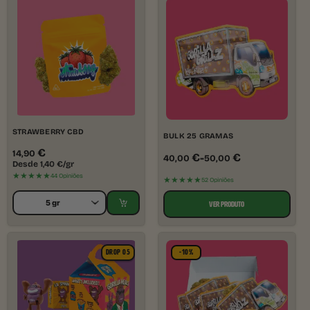
STRAWBERRY CBD
BULK 25 GRAMAS
€
14,90
-
€
€
40,00
50,00
Desde
1,40
€
/gr
★★★★★
44 Opiniões
★★★★★
52 Opiniões
VER PRODUTO
DROP 05
-10%