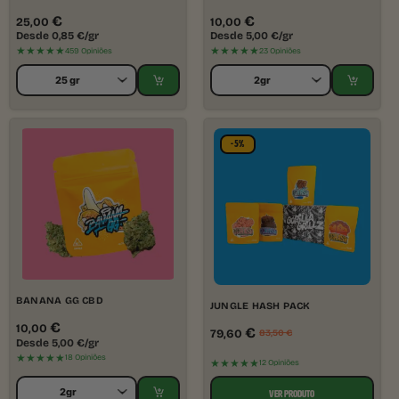
€
€
25,00
10,00
Desde
0,85
€
/gr
Desde
5,00
€
/gr
★★★★★
★★★★★
459 Opiniões
23 Opiniões
-5%
BANANA GG CBD
JUNGLE HASH PACK
€
10,00
€
79,60
83,50
€
Desde
5,00
€
/gr
★★★★★
18 Opiniões
★★★★★
12 Opiniões
VER PRODUTO