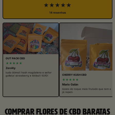
★★★★★
14 resenhas
OUT PACK CBD
★★★★★
ZenAly
tudo ótimo!! hash magdalena e señor
CHERRY KUSH CBD
galleta! strawberry e kittlez!! 10/10!
★★★★★
Mario Galán
Gosto do toque meio frutado que tem e
já repeti.
COMPRAR FLORES DE CBD BARATAS