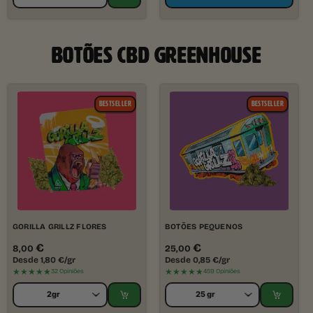
BOTÕES CBD GREENHOUSE
BESTSELLER
BESTSELLER
GORILLA GRILLZ FLORES
BOTÕES PEQUENOS
€
€
8,00
25,00
Desde
1,80
€
/gr
Desde
0,85
€
/gr
★★★★★
★★★★★
32 Opiniões
459 Opiniões