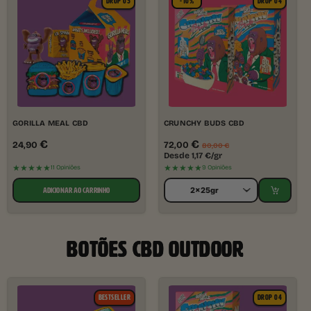
DROP 05
-10%
DROP 04
GORILLA MEAL CBD
CRUNCHY BUDS CBD
€
€
24,90
72,00
80,00
€
Desde
1,17
€
/gr
★★★★★
★★★★★
11 Opiniões
9 Opiniões
ADICIONAR AO CARRINHO
BOTÕES CBD OUTDOOR
BESTSELLER
DROP 04