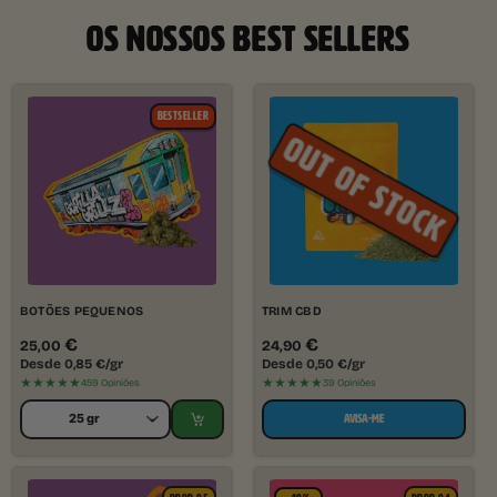
OS NOSSOS BEST SELLERS
BESTSELLER
BOTÕES PEQUENOS
TRIM CBD
€
€
25,00
24,90
Desde
0,85
€
/gr
Desde
0,50
€
/gr
★★★★★
★★★★★
459 Opiniões
39 Opiniões
AVISA-ME