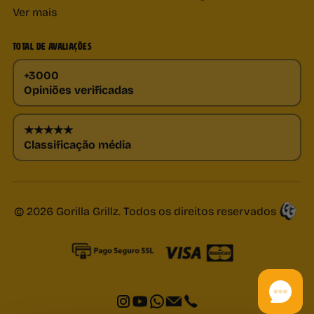
Ver mais
TOTAL DE AVALIAÇÕES
+3000
Opiniões verificadas
★★★★★
Classificação média
© 2026 Gorilla Grillz. Todos os direitos reservados