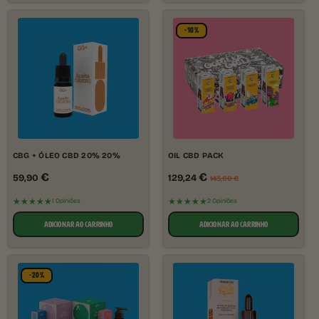
-10%
CBG + ÓLEO CBD 20% 20%
OIL CBD PACK
€
€
59,90
129,24
143,60
€
★★★★★
★★★★★
1 Opiniões
2 Opiniões
ADICIONAR AO CARRINHO
ADICIONAR AO CARRINHO
-20%