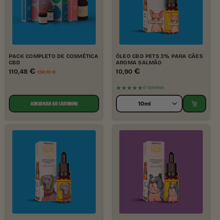
PACK COMPLETO DE COSMÉTICA
ÓLEO CBD PETS 3% PARA CÃES
CBD
AROMA SALMÃO
€
€
110,48
10,90
138,10
€
★★★★★
6 Opiniões
ADICIONAR AO CARRINHO