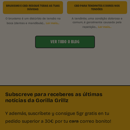
BRUXISMO E CBD: RESOLVE TODAS AS TUAS
CBD PARA TENDINITES E DORES NOS
DÚVIDAS
TENDÕES
O bruxismo é um distúrbio de tensão na
A tendinite, uma condição dolorosa e
comum, é geralmente causada pela
Ler mais...
boca (dentes e mandíbula)...
Ler mais...
repetição...
VER TODO O BLOG
Subscreve para receberes as últimas
notícias da Gorilla Grillz
Y además, suscríbete y consigue 5gr gratis en tu
pedido superior a 30€ por tu
cara
correo bonito!