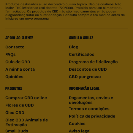
Produtos destinados a uso decorativo ou uso tópico. Não psicoativos. Não
inalar. THC inferior ao real decreto 1729/1999. Proibido para uso alimentar ou
farmacêutico. Os produtos de CBD não são medicamentos e não podem
diagnosticar, tratar ou curar doenças. Consulta sempre o teu médico antes de
iniciares um novo programa.
APOIO AO CLIENTE
GORILLA GRILLZ
Contacto
Blog
FAQs
Certificados
Guia de CBD
Programa de fidelização
A minha conta
Descontos de CBD
Opiniões
CBD por grosso
PRODUTOS
INFORMAÇÃO LEGAL
Comprar CBD online
Pagamentos, envios e
devoluções
Flores de CBD
Termos e condições
Óleo CBD
Política de privacidade
Óleo CBD Animais de
Cookies
Estimação
Small Buds
Aviso legal