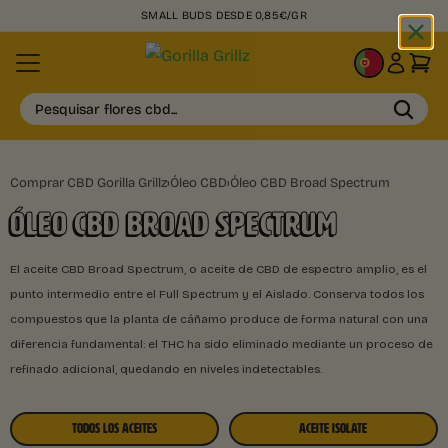
SMALL BUDS DESDE 0,85€/GR
PT
Pesquisar flores cbd...
Comprar CBD Gorilla Grillz
›
Óleo CBD
›
Óleo CBD Broad Spectrum
ÓLEO CBD BROAD SPECTRUM
El aceite CBD Broad Spectrum, o aceite de CBD de espectro amplio, es el
punto intermedio entre el Full Spectrum y el Aislado. Conserva todos los
compuestos que la planta de cáñamo produce de forma natural con una
diferencia fundamental: el THC ha sido eliminado mediante un proceso de
refinado adicional, quedando en niveles indetectables.
TODOS LOS ACEITES
ACEITE ISOLATE