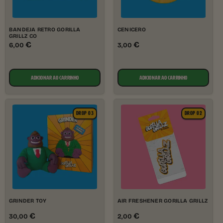
BANDEJA RETRO GORILLA
CENICERO
GRILLZ CO
€
€
6,00
3,00
ADICIONAR AO CARRINHO
ADICIONAR AO CARRINHO
DROP 03
DROP 02
GRINDER TOY
AIR FRESHENER GORILLA GRILLZ
€
€
30,00
2,00