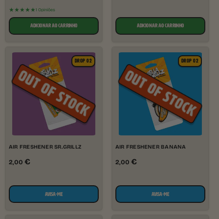
★★★★★
1 Opiniões
ADICIONAR AO CARRINHO
ADICIONAR AO CARRINHO
DROP 02
DROP 02
AIR FRESHENER SR.GRILLZ
AIR FRESHENER BANANA
€
€
2,00
2,00
AVISA-ME
AVISA-ME