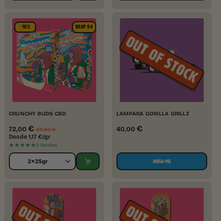
-10%
DROP 04
CRUNCHY BUDS CBD
LAMPARA GORILLA GRILLZ
€
€
72,00
40,00
80,00
€
Desde
1,17
€
/gr
★★★★★
9 Opiniões
AVISA-ME