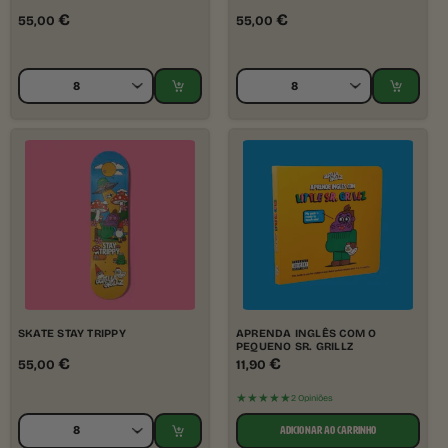
€
€
55,00
55,00
SKATE STAY TRIPPY
APRENDA INGLÊS COM O
PEQUENO SR. GRILLZ
€
€
55,00
11,90
★★★★★
2 Opiniões
ADICIONAR AO CARRINHO