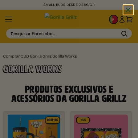
+50.000 CLIENTES SATISFEITOS
PT
Pesquisar flores cbd...
Comprar CBD Gorilla Grillz
›
Gorilla Works
GORILLA WORKS​
PRODUTOS EXCLUSIVOS E
ACESSÓRIOS DA GORILLA GRILLZ
DROP 06
-15%