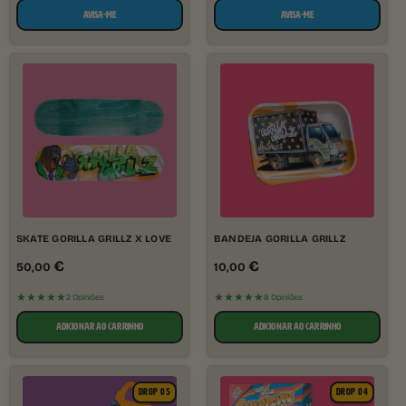
AVISA-ME
AVISA-ME
SKATE GORILLA GRILLZ X LOVE
BANDEJA GORILLA GRILLZ
€
€
50,00
10,00
★★★★★
★★★★★
2 Opiniões
8 Opiniões
ADICIONAR AO CARRINHO
ADICIONAR AO CARRINHO
DROP 05
DROP 04