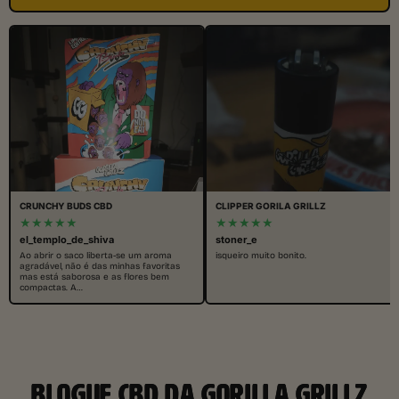
CRUNCHY BUDS CBD
CLIPPER GORILA GRILLZ
★★★★★
★★★★★
el_templo_de_shiva
stoner_e
Ao abrir o saco liberta-se um aroma
isqueiro muito bonito.
agradável, não é das minhas favoritas
mas está saborosa e as flores bem
compactas. A…
BLOGUE CBD DA GORILLA GRILLZ