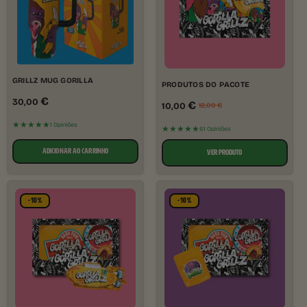
GRILLZ MUG GORILLA
PRODUTOS DO PACOTE
€
30,00
€
10,00
12,00
€
★★★★★
1 Opiniões
★★★★★
61 Opiniões
ADICIONAR AO CARRINHO
VER PRODUTO
-10%
-10%