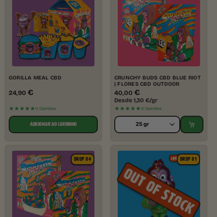
GORILLA MEAL CBD
CRUNCHY BUDS CBD BLUE RIOT
| FLORES CBD OUTDOOR
€
€
24,90
40,00
Desde
1,30
€
/gr
★★★★★
★★★★★
11 Opiniões
9 Opiniões
ADICIONAR AO CARRINHO
DROP 04
DROP 01