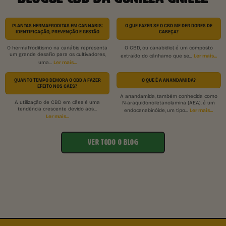
PLANTAS HERMAFRODITAS EM CANNABIS:
O QUE FAZER SE O CBD ME DER DORES DE
IDENTIFICAÇÃO, PREVENÇÃO E GESTÃO
CABEÇA?
O hermafroditismo na canábis representa
O CBD, ou canabidiol, é um composto
um grande desafio para os cultivadores,
Ler mais...
extraído do cânhamo que se...
Ler mais...
uma...
QUANTO TEMPO DEMORA O CBD A FAZER
O QUE É A ANANDAMIDA?
EFEITO NOS CÃES?
A anandamida, também conhecida como
A utilização de CBD em cães é uma
N-araquidonoiletanolamina (AEA), é um
tendência crescente devido aos...
Ler mais...
endocanabinóide, um tipo...
Ler mais...
VER TODO O BLOG