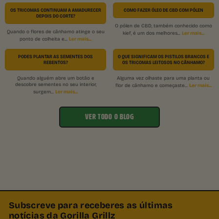
OS TRICOMAS CONTINUAM A AMADURECER
COMO FAZER ÓLEO DE CBD COM PÓLEN
DEPOIS DO CORTE?
O pólen de CBD, também conhecido como
Quando o flores de cânhamo atinge o seu
Ler mais...
kief, é um dos melhores...
Ler mais...
ponto de colheita e...
PODES PLANTAR AS SEMENTES DOS
O QUE SIGNIFICAM OS PISTILOS BRANCOS E
REBENTOS?
OS TRICOMAS LEITOSOS NO CÂNHAMO?
Quando alguém abre um botão e
Alguma vez olhaste para uma planta ou
descobre sementes no seu interior,
Ler mais...
flor de cânhamo e começaste...
Ler mais...
surgem...
VER TODO O BLOG
Subscreve para receberes as últimas
notícias da Gorilla Grillz