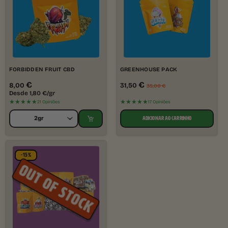
FORBIDDEN FRUIT CBD
GREENHOUSE PACK
€
€
8,00
31,50
35,00
€
Desde
1,80
€
/gr
★★★★★
★★★★★
21 Opiniões
17 Opiniões
ADICIONAR AO CARRINHO
-15%