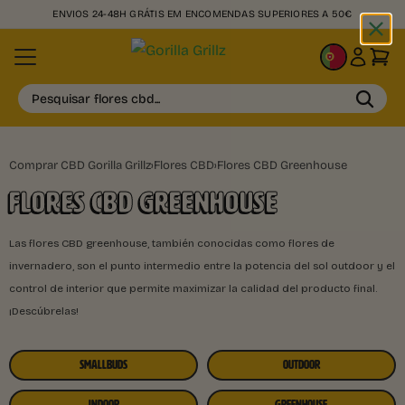
ENVIOS 24-48H GRÁTIS EM ENCOMENDAS SUPERIORES A 50€
PT
Pesquisar flores cbd...
Comprar CBD Gorilla Grillz
›
Flores CBD
›
Flores CBD Greenhouse
FLORES CBD GREENHOUSE
Las flores CBD greenhouse, también conocidas como flores de
invernadero, son el punto intermedio entre la potencia del sol outdoor y el
control de interior que permite maximizar la calidad del producto final.
¡Descúbrelas!
SMALLBUDS
OUTDOOR
INDOOR
GREENHOUSE