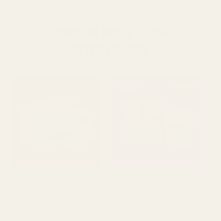
Sem pesticidas
THC <0,2%
TAMBÉM PODE ESTAR
INTERESSADO
-10%
BESTSELLER
BO
BULK 25 GRAMAS
OUT PACK CBD
2
-
40,23
€
40,00
€
50,00
€
44,46
€
De
★
★★★★★
★★★★★
52 Opiniões
37 Opiniões