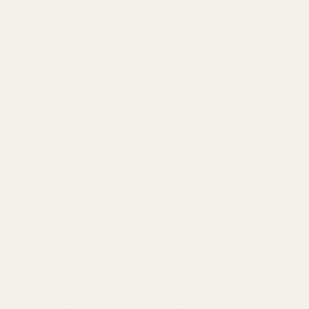
notícias da Gorilla Grillz
Y además, suscríbete y consigue 5gr gratis en tu
pedido superior a 30€ por tu
cara
correo bonito!
Produtos destinados a uso decorativo ou uso tópico. Não psicoativos. Não
inalar. THC inferior ao real decreto 1729/1999. Proibido para uso alimentar ou
farmacêutico. Os produtos de CBD não são medicamentos e não podem
diagnosticar, tratar ou curar doenças. Consulta sempre o teu médico antes de
iniciares um novo programa.
APOIO AO CLIENTE
GORILLA GRILLZ
Contacto
Blog
FAQs
Certificados
Guia de CBD
Programa de fidelização
A minha conta
Descontos de CBD
Opiniões
CBD por grosso
PRODUTOS
INFORMAÇÃO LEGAL
Comprar CBD online
Pagamentos, envios e