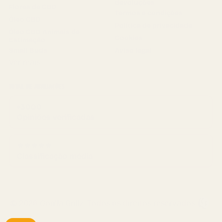
devoluções
Flores de CBD
Termos e condições
Óleo CBD
Política de privacidade
Óleo CBD Animais de
Cookies
Estimação
Small Buds
Aviso legal
Ver mais
TOTAL DE AVALIAÇÕES
+3000
Opiniões verificadas
★★★★★
Classificação média
© 2026 Gorilla Grillz. Todos os direitos reservados