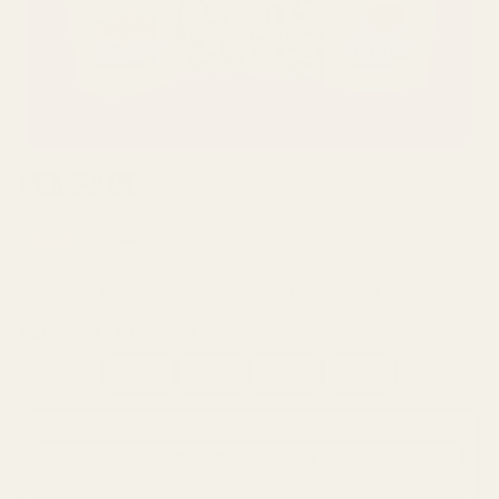
MIX PACK
★★★★★
10 Opiniões
O
O
62,64
€
€
69,60
preço
preço
Desfruta das variedades Haxixe CBD e
Flores CBD
num só
pack CBD
! E poupa 5% ao uni-los no teu pedido. Inclui 5
original
atual
gramas de cada variedade escolhida. No total, 20 g no pack.
era:
é:
CBD < 30% - THC < 0,2%
69,60 €.
62,64 €.
Haxixe
Flores
CBD >20%
Pack x4
Sobre 1
Sobre 2