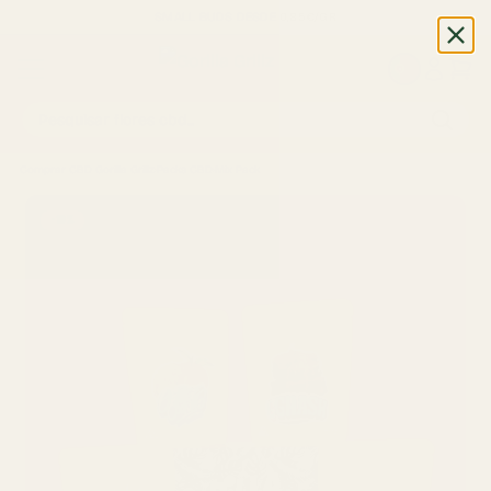
SMALL BUDS DESDE 0,85€/GR
PT
Pesquisar flores cbd...
Comprar CBD Gorilla Grillz
›
Packs CBD
›
Mix Pack
-10%