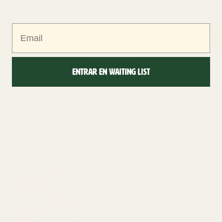
VER PRODUTO
VER PRODUTO
Email
RESENHA
Entrar en waiting list
5.0 de 5
★
★
★
★
★
10 Resenha
ESCREVER AVALIAÇÃO
MIX PACK
★
★
★
★
★
Barondani
Poder escolher entre dois tipos de
hash e dois tipos de flores por esse
preço e qualidade tornou-se…