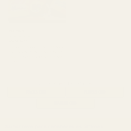
MIX PACK
★
★
★
★
★
shantrex57
Todas as coisas que pedi no pack
estavam muito muito boas (scout
cookies, tangie, amnesia e lemon
Haze)…
Categorias relacionadas:
PACKS CBD
FLORES CBD
HAXIXE CBD
Subscreve para receberes as últimas