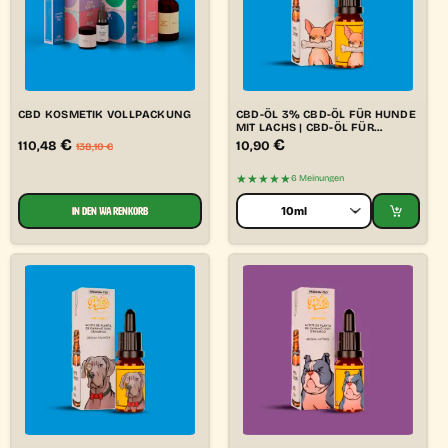
CBD KOSMETIK VOLLPACKUNG
CBD-ÖL 3% CBD-ÖL FÜR HUNDE
MIT LACHS | CBD-ÖL FÜR
HAUSTIERE
€
€
110,48
10,90
138,10
€
★★★★★
6 Meinungen
IN DEN WARENKORB