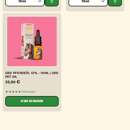
CBD PFERDEÖL 12% - 10ML | CBD
PET OIL
€
35,90
★★★★★
1 Meinungen
IN DEN WARENKORB