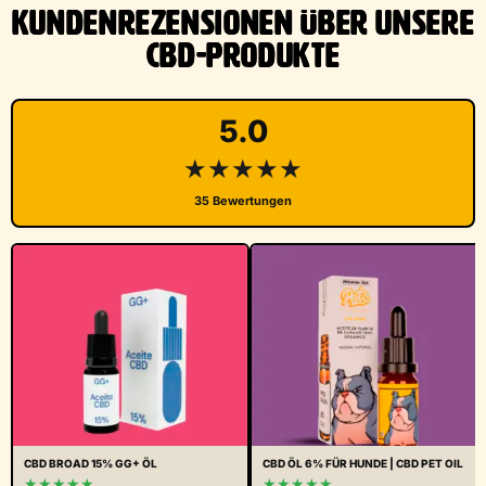
KUNDENREZENSIONEN ÜBER UNSERE
CBD-PRODUKTE
5.0
★★★★★
35 Bewertungen
CBD BROAD 15% GG+ ÖL
CBD ÖL 6% FÜR HUNDE | CBD PET OIL
★★★★★
★★★★★