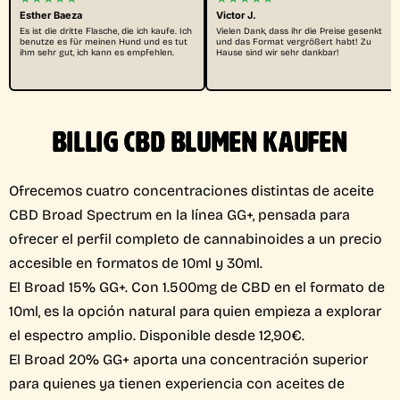
Esther Baeza
Victor J.
Es ist die dritte Flasche, die ich kaufe. Ich
Vielen Dank, dass ihr die Preise gesenkt
benutze es für meinen Hund und es tut
und das Format vergrößert habt! Zu
ihm sehr gut, ich kann es empfehlen.
Hause sind wir sehr dankbar!
BILLIG CBD BLUMEN KAUFEN
Ofrecemos cuatro concentraciones distintas de aceite
CBD Broad Spectrum en la línea GG+, pensada para
ofrecer el perfil completo de cannabinoides a un precio
accesible en formatos de 10ml y 30ml.
El Broad 15% GG+. Con 1.500mg de CBD en el formato de
10ml, es la opción natural para quien empieza a explorar
el espectro amplio. Disponible desde 12,90€.
El Broad 20% GG+ aporta una concentración superior
para quienes ya tienen experiencia con aceites de