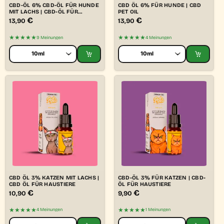
CBD-ÖL 6% CBD-ÖL FÜR HUNDE
CBD ÖL 6% FÜR HUNDE | CBD
MIT LACHS | CBD-ÖL FÜR
PET OIL
HAUSTIERE
€
€
13,90
13,90
★★★★★
★★★★★
9 Meinungen
4 Meinungen
CBD ÖL 3% KATZEN MIT LACHS |
CBD-ÖL 3% FÜR KATZEN | CBD-
CBD ÖL FÜR HAUSTIERE
ÖL FÜR HAUSTIERE
€
€
10,90
9,90
★★★★★
★★★★★
4 Meinungen
1 Meinungen