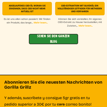
Mehr lesen...
ABGELAUFENES CBD-ÖL: WORAN SIE
CBD-EXTRAKTION MIT OLIVENÖL: EIN
ERKENNEN, DASS CBD NICHT MEHR
VOLLSTÄNDIGER LEITFADEN FÜR METHODEN
AKTUELL IST
UND VERFAHREN
Es ist uns allen schon passiert: Wir finden
Können Sie sich vorstellen, Ihr eigenes
CBD-Extrakt zu Hause herzustellen, mit
Mehr lesen...
ein Produkt, das lange...
Mehr lesen...
Zutaten,...
SEHEN SIE DEN GANZEN
BLOG
Abonnieren Sie die neuesten Nachrichten von
Gorilla Grillz
Y además, suscríbete y consigue 5gr gratis en tu
pedido superior a 30€ por tu
cara
correo bonito!