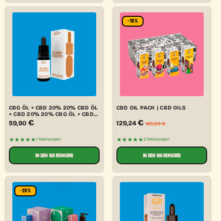
-10%
CBG ÖL + CBD 20% 20% CBD ÖL
CBD OIL PACK | CBD OILS
+ CBD 20% 20% CBG ÖL + CBD
20% CBD ÖL
€
€
59,90
129,24
143,60
€
★★★★★
★★★★★
1 Meinungen
2 Meinungen
IN DEN WARENKORB
IN DEN WARENKORB
-20%