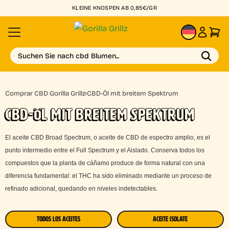
KLEINE KNOSPEN AB 0,85€/GR
DE
Suchen Sie nach cbd Blumen...
Comprar CBD Gorilla Grillz
›
CBD-Öl mit breitem Spektrum
CBD-ÖL MIT BREITEM SPEKTRUM
El aceite CBD Broad Spectrum, o aceite de CBD de espectro amplio, es el
punto intermedio entre el Full Spectrum y el Aislado. Conserva todos los
compuestos que la planta de cáñamo produce de forma natural con una
diferencia fundamental: el THC ha sido eliminado mediante un proceso de
refinado adicional, quedando en niveles indetectables.
TODOS LOS ACEITES
ACEITE ISOLATE