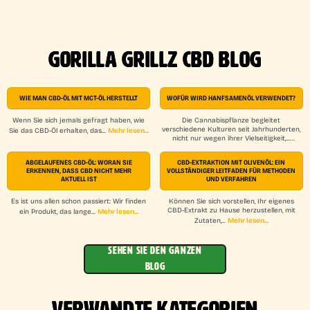
GORILLA GRILLZ CBD BLOG
WIE MAN CBD-ÖL MIT MCT-ÖL HERSTELLT
WOFÜR WIRD HANFSAMENÖL VERWENDET?
Wenn Sie sich jemals gefragt haben, wie
Die Cannabispflanze begleitet
verschiedene Kulturen seit Jahrhunderten,
Mehr lesen...
Sie das CBD-Öl erhalten, das...
nicht nur wegen ihrer Vielseitigkeit,...
Mehr lesen...
ABGELAUFENES CBD-ÖL: WORAN SIE
CBD-EXTRAKTION MIT OLIVENÖL: EIN
ERKENNEN, DASS CBD NICHT MEHR
VOLLSTÄNDIGER LEITFADEN FÜR METHODEN
AKTUELL IST
UND VERFAHREN
Es ist uns allen schon passiert: Wir finden
Können Sie sich vorstellen, Ihr eigenes
CBD-Extrakt zu Hause herzustellen, mit
Mehr lesen...
ein Produkt, das lange...
Mehr lesen...
Zutaten,...
SEHEN SIE DEN GANZEN
BLOG
VERWANDTE KATEGORIEN