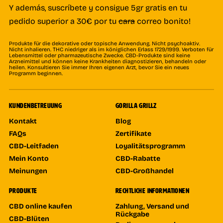
Y además, suscríbete y consigue 5gr gratis en tu
pedido superior a 30€ por tu
cara
correo bonito!
Produkte für die dekorative oder topische Anwendung. Nicht psychoaktiv.
Nicht inhalieren. THC niedriger als im königlichen Erlass 1729/1999. Verboten für
Lebensmittel oder pharmazeutische Zwecke. CBD-Produkte sind keine
Arzneimittel und können keine Krankheiten diagnostizieren, behandeln oder
heilen. Konsultieren Sie immer Ihren eigenen Arzt, bevor Sie ein neues
Programm beginnen.
KUNDENBETREUUNG
GORILLA GRILLZ
Kontakt
Blog
FAQs
Zertifikate
CBD-Leitfaden
Loyalitätsprogramm
Mein Konto
CBD-Rabatte
Meinungen
CBD-Großhandel
PRODUKTE
RECHTLICHE INFORMATIONEN
CBD online kaufen
Zahlung, Versand und
Rückgabe
CBD-Blüten