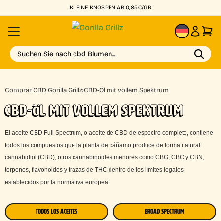
KLEINE KNOSPEN AB 0,85€/GR
DE
Suchen Sie nach cbd Blumen...
Comprar CBD Gorilla Grillz
›
CBD-Öl mit vollem Spektrum
CBD-ÖL MIT VOLLEM SPEKTRUM
El aceite CBD Full Spectrum, o aceite de CBD de espectro completo, contiene
todos los compuestos que la planta de cáñamo produce de forma natural:
cannabidiol (CBD), otros cannabinoides menores como CBG, CBC y CBN,
terpenos, flavonoides y trazas de THC dentro de los límites legales
establecidos por la normativa europea.
TODOS LOS ACEITES
BROAD SPECTRUM