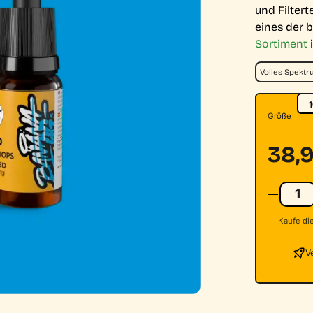
und Filter
eines der 
Sortiment
i
Volles Spekt
Größe
38,
Kaufe die
V