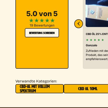
5.0 von 5
★
★
★
★
★
19 Bewertungen
BEWERTUNG SCHREIBEN
CBD ÖL 25% EN
★
★
★
★
★
Gonzalo
Zufrieden mit de
Produkt, das sei
empfehlenswert
Verwandte Kategorien:
CBD-ÖL MIT VOLLEM
CBD ÖL 10ML
SPEKTRUM