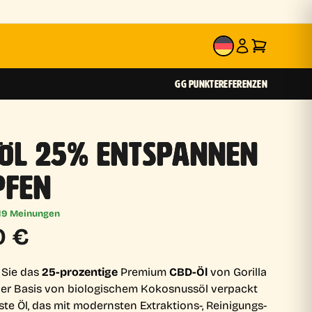
DE
GG PUNKTE
REFERENZEN
 ÖL 25% ENTSPANNEN
PFEN
19 Meinungen
0
€
 Sie das
25-prozentige
Premium
CBD-Öl
von Gorilla
f der Basis von biologischem Kokosnussöl verpackt
ste Öl, das mit modernsten Extraktions-, Reinigungs-