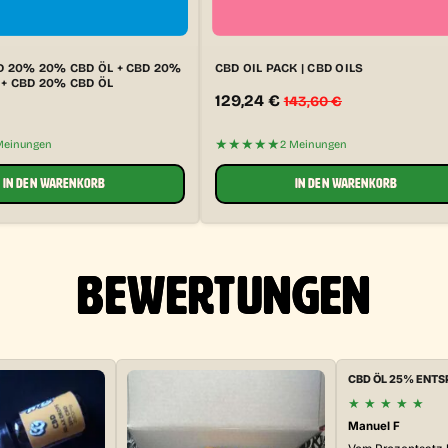
D 20% 20% CBD ÖL + CBD 20%
CBD OIL PACK | CBD OILS
 + CBD 20% CBD ÖL
129,24
€
143,60
€
★★★★★
Meinungen
2 Meinungen
IN DEN WARENKORB
IN DEN WARENKORB
BEWERTUNGEN
CBD ÖL 25% ENT
★
★
★
★
★
Manuel F