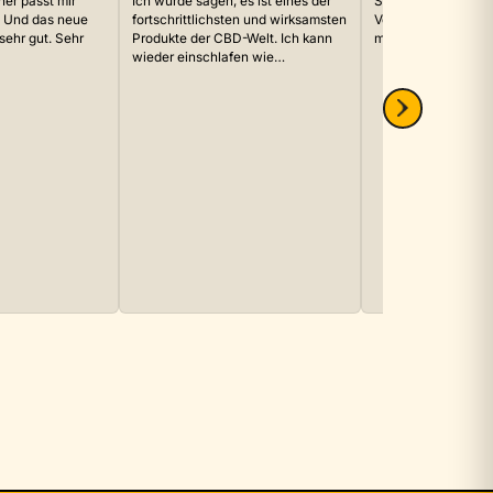
er passt mir
Ich würde sagen, es ist eines der
Sehr zufrieden. Ich
. Und das neue
fortschrittlichsten und wirksamsten
Vertrauen in die Em
 sehr gut. Sehr
Produkte der CBD-Welt. Ich kann
man mir gab, aber e
wieder einschlafen wie…