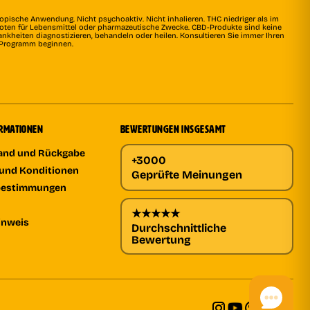
topische Anwendung. Nicht psychoaktiv. Nicht inhalieren. THC niedriger als im
rboten für Lebensmittel oder pharmazeutische Zwecke. CBD-Produkte sind keine
ankheiten diagnostizieren, behandeln oder heilen. Konsultieren Sie immer Ihren
s Programm beginnen.
ORMATIONEN
BEWERTUNGEN INSGESAMT
sand und Rückgabe
+3000
und Konditionen
Geprüfte Meinungen
bestimmungen
★★★★★
inweis
Durchschnittliche
Bewertung