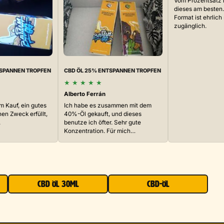
Vom Prozentsatz h
dieses am besten
Format ist ehrlich
zugänglich.
TSPANNEN TROPFEN
CBD ÖL 25% ENTSPANNEN TROPFEN
★
★
★
★
★
Alberto Ferrán
m Kauf, ein gutes
Ich habe es zusammen mit dem
nen Zweck erfüllt,
40%-Öl gekauft, und dieses
.
benutze ich öfter. Sehr gute
Konzentration. Für mich…
CBD ÖL 30ML
CBD-ÖL