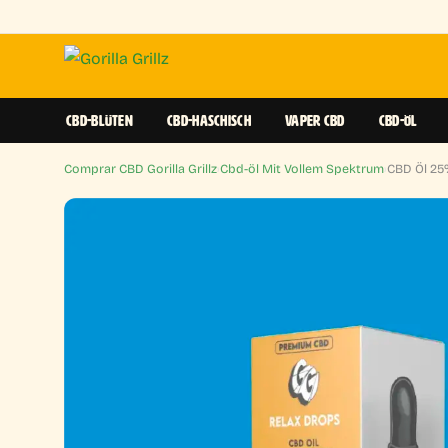
CBD-BLÜTEN
CBD-HASCHISCH
VAPER CBD
CBD-ÖL
Comprar CBD Gorilla Grillz
›
Cbd-öl Mit Vollem Spektrum
›
CBD Öl 25