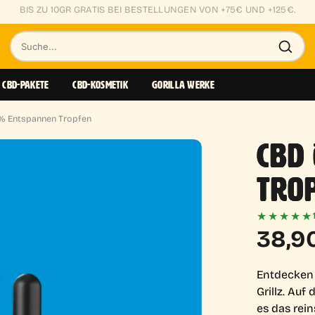
KLEINE KNOSPEN AB 0,85€/GR
Suche
nach
CBD-PAKETE
CBD-KOSMETIK
GORILLA WERKE
Produkten
% Entspannen Tropfen
CBD
TRO
★★★★★
38,9
Entdecken
Grillz. Au
es das rein