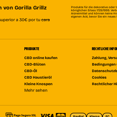
von Gorilla Grillz
Produkte für die dekorative oder 
königlichen Erlass 1729/1999. Ve
Arzneimittel und können keine Kr
eigenen Arzt, bevor Sie ein neue
superior a 30€ por tu
cara
PRODUKTE
RECHTLICHE INF
CBD online kaufen
Zahlung, Ver
CBD-Blüten
Bedingungen 
CBD-Öl
Datenschutz
CBD Haustieröl
Cookies
Kleine Knospen
Rechtlicher H
Mehr sehen
PayPal
Klarna
EC