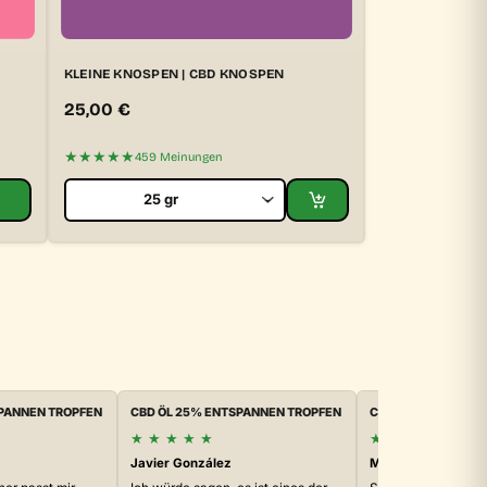
KLEINE KNOSPEN | CBD KNOSPEN
25,00
€
★★★★★
459 Meinungen
SPANNEN TROPFEN
CBD ÖL 25% ENTSPANNEN TROPFEN
CBD ÖL 25% ENTSP
★
★
★
★
★
★
★
★
★
★
Javier González
Maca R