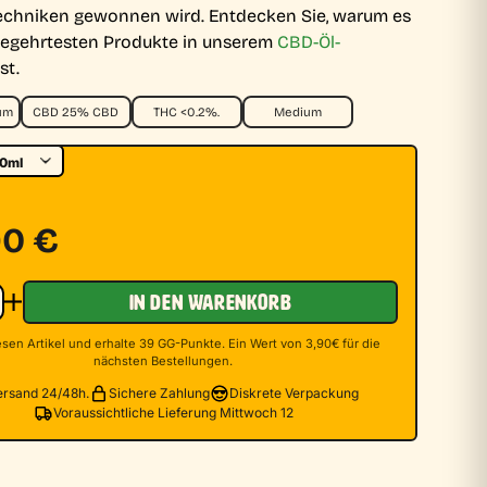
techniken gewonnen wird. Entdecken Sie, warum es
begehrtesten Produkte in unserem
CBD-Öl-
st.
rum
CBD 25% CBD
THC <0.2%.
Medium
90
€
IN DEN WARENKORB
sen Artikel und erhalte 39 GG-Punkte. Ein Wert von 3,90€ für die
nächsten Bestellungen.
ersand 24/48h.
Sichere Zahlung
Diskrete Verpackung
Voraussichtliche Lieferung Mittwoch 12