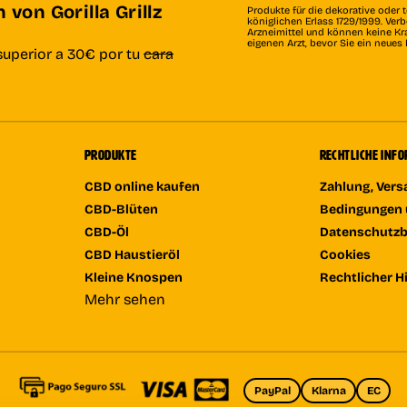
von Gorilla Grillz
Produkte für die dekorative oder 
königlichen Erlass 1729/1999. Ve
Arzneimittel und können keine Kr
eigenen Arzt, bevor Sie ein neue
superior a 30€ por tu
cara
PRODUKTE
RECHTLICHE INF
CBD online kaufen
Zahlung, Ver
CBD-Blüten
Bedingungen 
CBD-Öl
Datenschutz
CBD Haustieröl
Cookies
Kleine Knospen
Rechtlicher H
Mehr sehen
PayPal
Klarna
EC