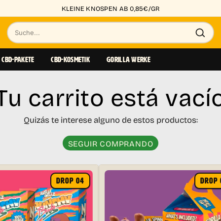
KLEINE KNOSPEN AB 0,85€/GR
Suche
nach
CBD-PAKETE
CBD-KOSMETIK
GORILLA WERKE
Produkten
Tu carrito está vací
Quizás te interese alguno de estos productos:
SEGUIR COMPRANDO
DROP 04
DROP 