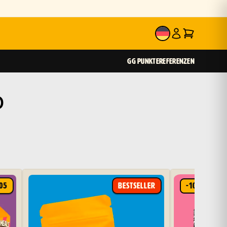
DE
GG PUNKTE
REFERENZEN
o
05
BESTSELLER
-10%