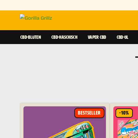
CBD-BLÜTEN
CBD-HASCHISCH
VAPER CBD
CBD-ÖL
BESTSELLER
-10%