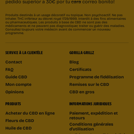
pedido superior a 30€ por tu
cara
correo bonito!
Produits destinés à un usage décoratif ou topique. Non psychoactif. Ne pas
inhaler. THC inférieur au décret royal 1729/1999. Interdit à des fins alimentaires
ou pharmaceutiques. Les produits à base de CBD ne sont pas des
médicaments et ne peuvent pas diagnostiquer, traiter ou guérir des maladies.
Consultez toujours votre médecin avant de commencer un nouveau
programme.
SERVICE À LA CLIENTÈLE
GORILLA GRILLZ
Contact
Blog
FAQ
Certificats
Guide CBD
Programme de fidélisation
Mon compte
Remises sur le CBD
Opinions
CBD en gros
PRODUITS
INFORMATIONS JURIDIQUES
Acheter du CBD en ligne
Paiement, expédition et
retours
Fleurs de CBD
Conditions générales
Huile de CBD
d'utilisation