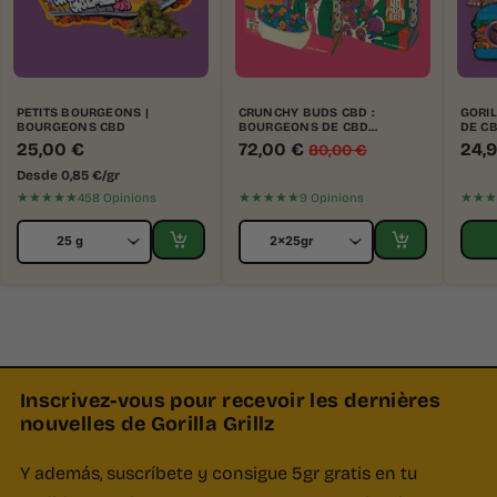
PETITS BOURGEONS |
CRUNCHY BUDS CBD :
GORIL
BOURGEONS CBD
BOURGEONS DE CBD
DE C
D'EXTÉRIEUR
25,00
€
72,00
€
24,
80,00
€
Desde
0,85
€
/gr
★★★★★
★★★★★
★★★
458 Opinions
9 Opinions
Inscrivez-vous pour recevoir les dernières
nouvelles de Gorilla Grillz
Y además, suscríbete y consigue 5gr gratis en tu