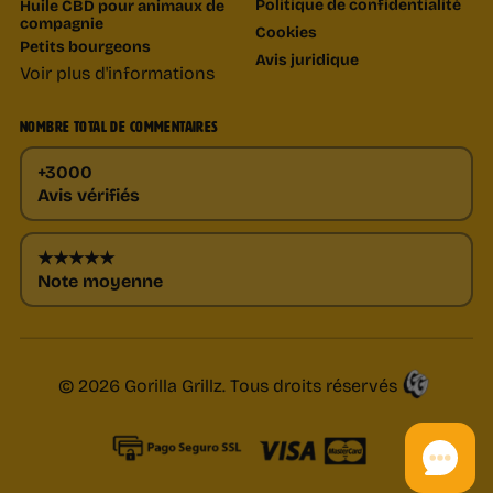
Politique de confidentialité
Huile CBD pour animaux de
compagnie
Cookies
Petits bourgeons
Avis juridique
Voir plus d'informations
NOMBRE TOTAL DE COMMENTAIRES
+3000
Avis vérifiés
★★★★★
Note moyenne
© 2026 Gorilla Grillz. Tous droits réservés