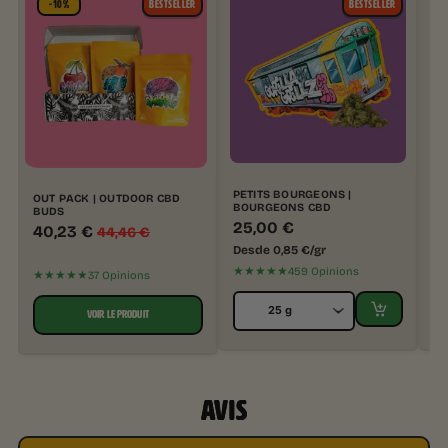
-10%
BESTSELLER
BESTSELLER
PETITS BOURGEONS |
PE
OUT PACK | OUTDOOR CBD
BOURGEONS CBD
BO
BUDS
25,00
€
2
40,23
€
44,46
€
Desde
0,85
€
/gr
De
★★★★★
★
459 Opinions
★★★★★
37 Opinions
VOIR LE PRODUIT
AVIS