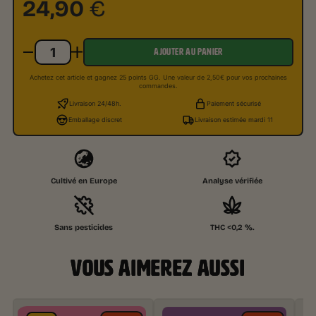
24,90
€
AJOUTER AU PANIER
Achetez cet article et gagnez 25 points GG. Une valeur de 2,50€ pour vos prochaines
commandes.
Livraison 24/48h.
Paiement sécurisé
Emballage discret
Livraison estimée mardi 11
Cultivé en Europe
Analyse vérifiée
Sans pesticides
THC <0,2 %.
VOUS AIMEREZ AUSSI