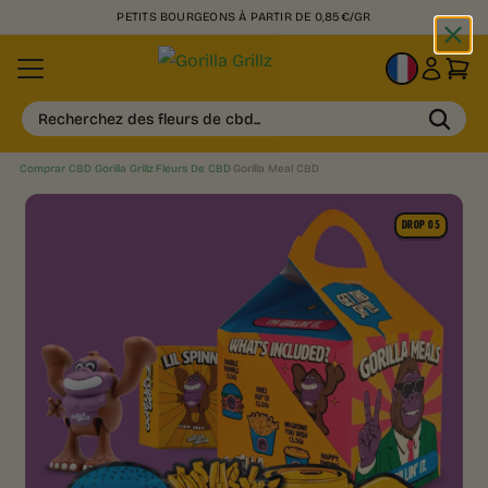
PETITS BOURGEONS À PARTIR DE 0,85€/GR
FR
Recherchez des fleurs de cbd...
Comprar CBD Gorilla Grillz
›
Fleurs De CBD
›
Gorilla Meal CBD
DROP 05