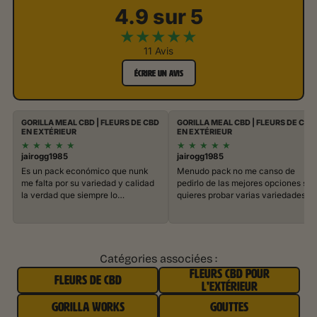
4.9 sur 5
★
★
★
★
★
11 Avis
ÉCRIRE UN AVIS
GORILLA MEAL CBD | FLEURS DE CBD
GORILLA MEAL CBD | FLEURS DE CBD
EN EXTÉRIEUR
EN EXTÉRIEUR
★
★
★
★
★
★
★
★
★
★
jairogg1985
jairogg1985
Es un pack económico que nunk
Menudo pack no me canso de
me falta por su variedad y calidad
pedirlo de las mejores opciones si
la verdad que siempre lo…
quieres probar varias variedades
Catégories associées :
FLEURS CBD POUR
FLEURS DE CBD
L'EXTÉRIEUR
GORILLA WORKS
GOUTTES