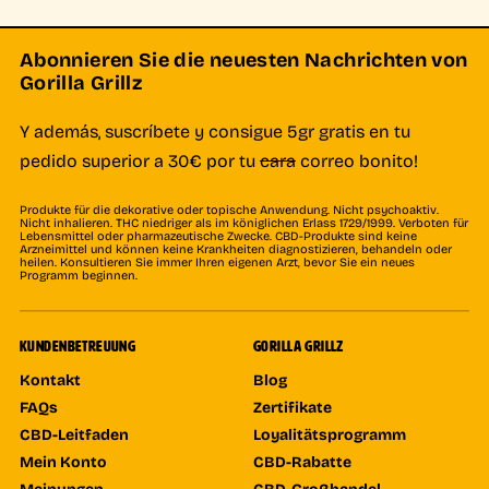
Abonnieren Sie die neuesten Nachrichten von
Gorilla Grillz
Y además, suscríbete y consigue 5gr gratis en tu
pedido superior a 30€ por tu
cara
correo bonito!
Produkte für die dekorative oder topische Anwendung. Nicht psychoaktiv.
Nicht inhalieren. THC niedriger als im königlichen Erlass 1729/1999. Verboten für
Lebensmittel oder pharmazeutische Zwecke. CBD-Produkte sind keine
Arzneimittel und können keine Krankheiten diagnostizieren, behandeln oder
heilen. Konsultieren Sie immer Ihren eigenen Arzt, bevor Sie ein neues
Programm beginnen.
KUNDENBETREUUNG
GORILLA GRILLZ
Kontakt
Blog
FAQs
Zertifikate
CBD-Leitfaden
Loyalitätsprogramm
Mein Konto
CBD-Rabatte
Meinungen
CBD-Großhandel