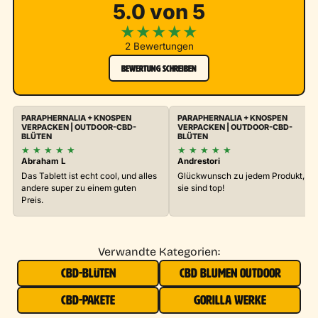
5.0 von 5
★
★
★
★
★
2 Bewertungen
BEWERTUNG SCHREIBEN
PARAPHERNALIA + KNOSPEN
PARAPHERNALIA + KNOSPEN
VERPACKEN | OUTDOOR-CBD-
VERPACKEN | OUTDOOR-CBD-
BLÜTEN
BLÜTEN
★
★
★
★
★
★
★
★
★
★
Abraham L
Andrestori
Das Tablett ist echt cool, und alles
Glückwunsch zu jedem Produkt,
andere super zu einem guten
sie sind top!
Preis.
Verwandte Kategorien:
CBD-BLÜTEN
CBD BLUMEN OUTDOOR
CBD-PAKETE
GORILLA WERKE