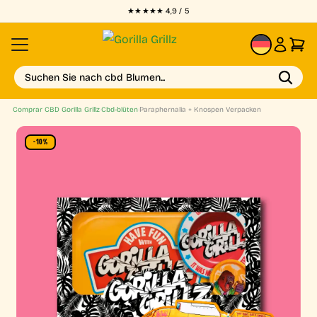
★★★★★ 4,9 / 5
DE
Suchen Sie nach cbd Blumen...
Comprar CBD Gorilla Grillz
›
Cbd-blüten
›
Paraphernalia + Knospen Verpacken
-10%