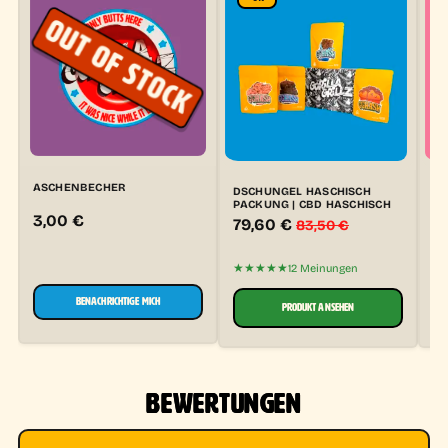
ASCHENBECHER
DSCHUNGEL HASCHISCH
OU
PACKUNG | CBD HASCHISCH
B
3,00
€
79,60
€
4
83,50
€
★★★★★
★
12 Meinungen
BENACHRICHTIGE MICH
PRODUKT ANSEHEN
BEWERTUNGEN