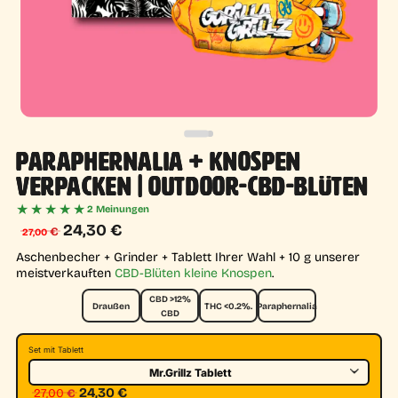
PARAPHERNALIA + KNOSPEN
VERPACKEN | OUTDOOR-CBD-BLÜTEN
★★★★★
2 Meinungen
Ursprünglicher
Aktueller
24,30
€
€
27,00
Preis
Preis
Aschenbecher + Grinder + Tablett Ihrer Wahl + 10 g unserer
meistverkauften
CBD-Blüten
kleine Knospen
.
war:
ist:
27,00 €
24,30 €.
CBD >12%
Draußen
THC <0.2%.
Paraphernalia
CBD
Set mit Tablett
Ursprünglicher Preis war: 27,00 €
Aktueller Preis ist: 24,30 €.
24,30
€
27,00
€