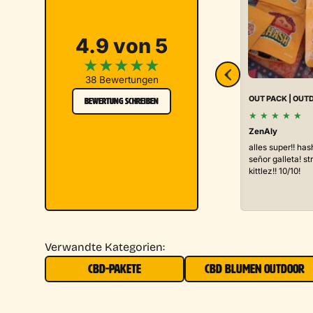
4.9 von 5
★
★
★
★
★
38 Bewertungen
OUT PACK | OUT
BEWERTUNG SCHREIBEN
★
★
★
★
★
ZenAly
alles super!! h
señor galleta! s
kittlez!! 10/10!
Verwandte Kategorien:
CBD-PAKETE
CBD BLUMEN OUTDOOR