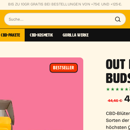
KLEINE KNOSPEN AB 0,85€/GR
Suche
nach
CBD-PAKETE
CBD-KOSMETIK
GORILLA WERKE
Produkten
OUT 
BESTSELLER
BUD
★★★★★
U
4
44,46
€
P
CBD-Blüten
Sorten der
w
höchsten Q