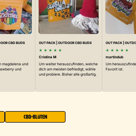
DOOR CBD BUDS
OUT PACK | OUTDOOR CBD BUDS
OUT PACK | OUTD
★
★
★
★
★
★
★
★
★
★
Cristina M
martindub
ash magdalena und
Um weiter herauszufinden, welche
Um herauszufinde
trawberry und
dich am meisten befriedigt, wähle
Favorit ist.
und probiere. Bisher alle großartig.
CBD-BLÜTEN