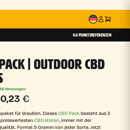
DE
GG PUNKTE
REFERENZEN
PACK | OUTDOOR CBD
S
38 Meinungen
rsprünglicher
Aktueller
0,23
€
reis
Preis
paket für draußen. Dieses
CBD Pack
besteht aus 3
 preiswertesten
CBD-Blüten
, immer mit der
ar:
ist:
ualität. Format 5 Gramm von jeder Sorte. Jetzt