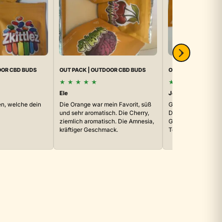
OOR CBD BUDS
OUT PACK | OUTDOOR CBD BUDS
OUT PACK | OUTDO
★
★
★
★
★
★
★
★
★
★
Ele
Jose Maria Nuñez
n, welche dein
Die Orange war mein Favorit, süß
Genieße es, als wär
und sehr aromatisch. Die Cherry,
Dessert, es erfüllt a
ziemlich aromatisch. Die Amnesia,
Geschmack, guter 
kräftiger Geschmack.
Textur, gute…