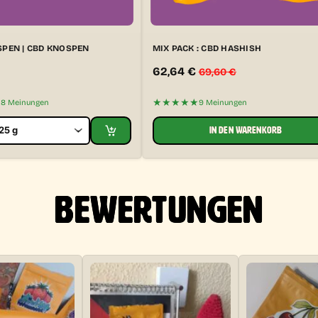
SPEN | CBD KNOSPEN
MIX PACK : CBD HASHISH
62,64
€
69,60
€
★★★★★
58 Meinungen
9 Meinungen
IN DEN WARENKORB
BEWERTUNGEN