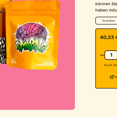
können Sie
4
haben möc
Draußen
Ursprün
Aktuelle
40,23
Kaufe die
V