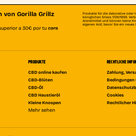
von Gorilla Grillz
Produkte für die dekorative oder 
königlichen Erlass 1729/1999. Ve
Arzneimittel und können keine Kr
eigenen Arzt, bevor Sie ein neue
superior a 30€ por tu
cara
PRODUKTE
RECHTLICHE INF
CBD online kaufen
Zahlung, Ver
CBD-Blüten
Bedingungen 
CBD-Öl
Datenschutz
CBD Haustieröl
Cookies
Kleine Knospen
Rechtlicher H
Mehr sehen