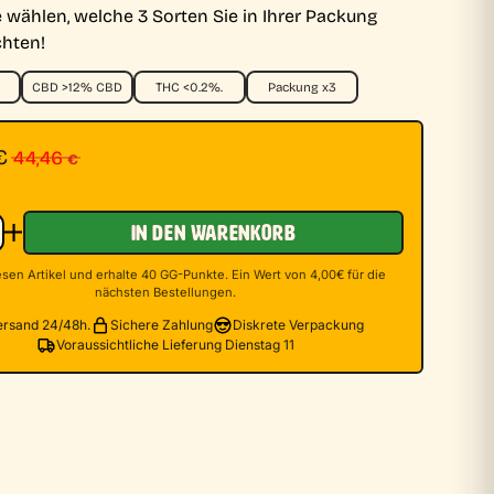
 wählen, welche 3 Sorten Sie in Ihrer Packung
4,46 €
40,23 €.
hten!
CBD >12% CBD
THC <0.2%.
Packung x3
glicher Preis war: 44,46 €
r Preis ist: 40,23 €.
€
44,46
€
IN DEN WARENKORB
sen Artikel und erhalte 40 GG-Punkte. Ein Wert von 4,00€ für die
nächsten Bestellungen.
ersand 24/48h.
Sichere Zahlung
Diskrete Verpackung
Voraussichtliche Lieferung Dienstag 11