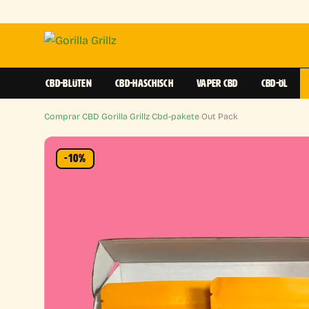
CBD-BLÜTEN
CBD-HASCHISCH
VAPER CBD
CBD-ÖL
Comprar CBD Gorilla Grillz
›
Cbd-pakete
›
Out Pack
-10%