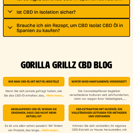
Ist CBD in Isolation sicher?
Brauche ich ein Rezept, um CBD Isolat CBD Öl in
Spanien zu kaufen?
GORILLA GRILLZ CBD BLOG
WIE MAN CBD-ÖL MIT MCT-ÖL HERSTELLT
WOFÜR WIRD HANFSAMENÖL VERWENDET?
Wenn Sie sich jemals gefragt haben, wie
Die Cannabispflanze begleitet
verschiedene Kulturen seit Jahrhunderten,
Mehr lesen...
Sie das CBD-Öl erhalten, das...
nicht nur wegen ihrer Vielseitigkeit,...
Mehr lesen...
ABGELAUFENES CBD-ÖL: WORAN SIE
CBD-EXTRAKTION MIT OLIVENÖL: EIN
ERKENNEN, DASS CBD NICHT MEHR
VOLLSTÄNDIGER LEITFADEN FÜR METHODEN
AKTUELL IST
UND VERFAHREN
Es ist uns allen schon passiert: Wir finden
Können Sie sich vorstellen, Ihr eigenes
CBD-Extrakt zu Hause herzustellen, mit
Mehr lesen...
ein Produkt, das lange...