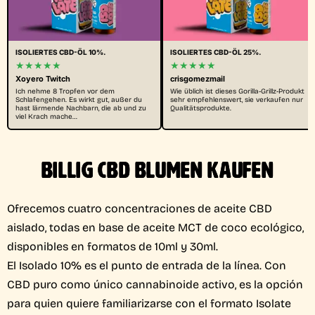
ISOLIERTES CBD-ÖL 10%.
ISOLIERTES CBD-ÖL 25%.
★★★★★
★★★★★
Xoyero Twitch
crisgomezmail
Ich nehme 8 Tropfen vor dem
Wie üblich ist dieses Gorilla-Grillz-Produkt
Schlafengehen. Es wirkt gut, außer du
sehr empfehlenswert, sie verkaufen nur
hast lärmende Nachbarn, die ab und zu
Qualitätsprodukte.
viel Krach mache…
BILLIG CBD BLUMEN KAUFEN
Ofrecemos cuatro concentraciones de aceite CBD
aislado, todas en base de aceite MCT de coco ecológico,
disponibles en formatos de 10ml y 30ml.
El Isolado 10% es el punto de entrada de la línea. Con
CBD puro como único cannabinoide activo, es la opción
para quien quiere familiarizarse con el formato Isolate