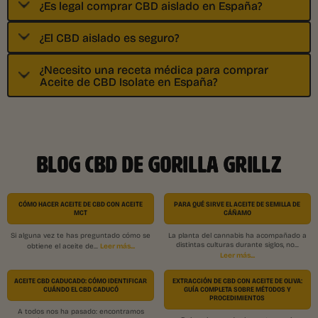
¿Es legal comprar CBD aislado en España?
¿El CBD aislado es seguro?
¿Necesito una receta médica para comprar
Aceite de CBD Isolate en España?
BLOG CBD DE GORILLA GRILLZ
CÓMO HACER ACEITE DE CBD CON ACEITE
PARA QUÉ SIRVE EL ACEITE DE SEMILLA DE
MCT
CÁÑAMO
Si alguna vez te has preguntado cómo se
La planta del cannabis ha acompañado a
distintas culturas durante siglos, no...
Leer más...
obtiene el aceite de...
Leer más...
ACEITE CBD CADUCADO: CÓMO IDENTIFICAR
EXTRACCIÓN DE CBD CON ACEITE DE OLIVA:
CUÁNDO EL CBD CADUCÓ
GUÍA COMPLETA SOBRE MÉTODOS Y
PROCEDIMIENTOS
A todos nos ha pasado: encontramos