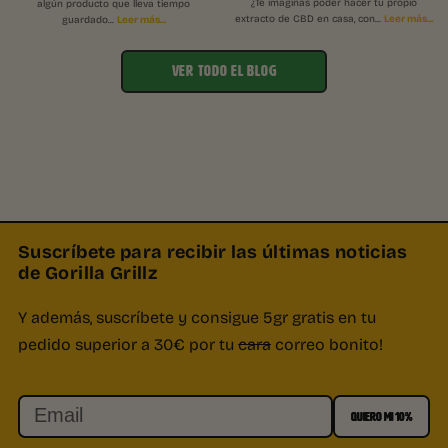
¿Te imaginas poder hacer tu propio
algún producto que lleva tiempo
Leer más...
Leer más...
extracto de CBD en casa, con...
guardado...
VER TODO EL BLOG
Suscríbete para recibir las últimas noticias
de Gorilla Grillz
Y además, suscríbete y consigue 5gr gratis en tu
pedido superior a 30€ por tu
cara
correo bonito!
Email
QUIERO MI 10%