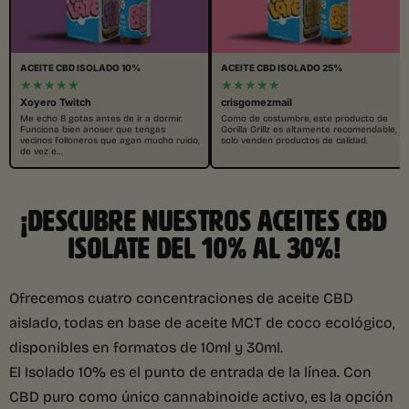
ACEITE CBD ISOLADO 10%
ACEITE CBD ISOLADO 25%
★★★★★
★★★★★
Xoyero Twitch
crisgomezmail
Me echo 8 gotas antes de ir a dormir.
Como de costumbre, este producto de
Funciona bien anoser que tengas
Gorilla Grillz es altamente recomendable,
vecinos folloneros que agan mucho ruido,
solo venden productos de calidad.
de vez e…
¡DESCUBRE NUESTROS ACEITES CBD
ISOLATE DEL 10% AL 30%!
Ofrecemos cuatro concentraciones de aceite CBD
aislado, todas en base de aceite MCT de coco ecológico,
disponibles en formatos de 10ml y 30ml.
El Isolado 10% es el punto de entrada de la línea. Con
CBD puro como único cannabinoide activo, es la opción