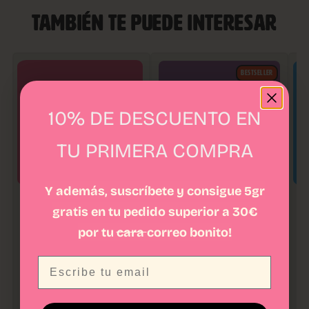
TAMBIÉN TE PUEDE INTERESAR
BESTSELLER
10% DE DESCUENTO EN
TU PRIMERA COMPRA
Y además, suscríbete y consigue 5gr
SMALL BUDS | COGOLLOS DE
BULK 25 GRAMOS
MA
gratis en tu pedido superior a 30€
CBD
O
25,00
€
-
4
40,00
€
50,00
€
por tu
cara
correo bonito!
Desde
0,85
€
/gr
★★★★★
459 Opiniones
★★★★★
★
52 Opiniones
Email
VER PRODUCTO