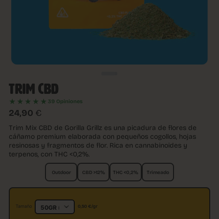
TRIM CBD
★★★★★
39 Opiniones
24,90
€
Trim Mix CBD de Gorilla Grillz es una picadura de flores de
cáñamo premium elaborada con pequeños cogollos, hojas
resinosas y fragmentos de flor. Rica en cannabinoides y
terpenos, con THC <0,2%.
Outdoor
CBD >12%
THC <0,2%
Trimeado
0,50
€
Tamaño
/gr