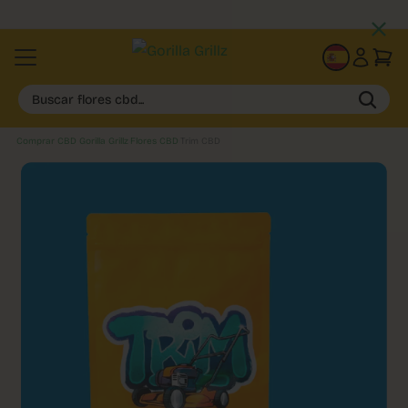
SMALL BUDS DESDE 0,85€/GR
ES
Buscar flores cbd...
Comprar CBD Gorilla Grillz
›
Flores CBD
›
Trim CBD