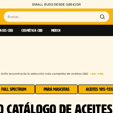
SMALL BUDS DESDE 0,85€/GR
Buscar
productos
ACKS CBD
COSMÉTICA CBD
MERCH
a Grillz encontrarás la selección más completa de aceites CBD
Leer más...
FULL SPECTRUM
PARA MASCOTAS
ACEITES 10%-15
 CATÁLOGO DE ACEITES