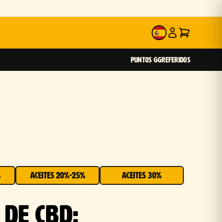
ES
PUNTOS GG
REFERIDOS
%
ACEITES 20%-25%
ACEITES 30%
 DE CBD: