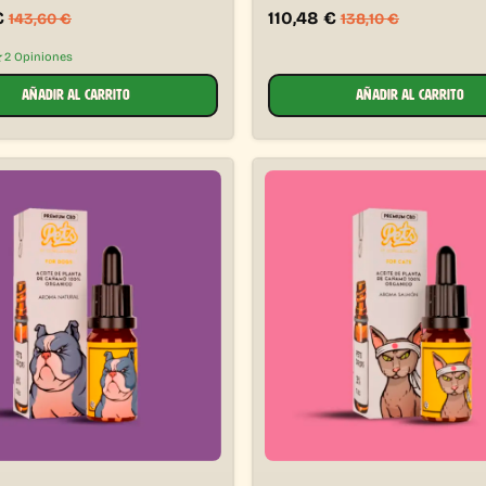
€
110,48
€
143,60
€
138,10
€
★
2 Opiniones
AÑADIR AL CARRITO
AÑADIR AL CARRITO