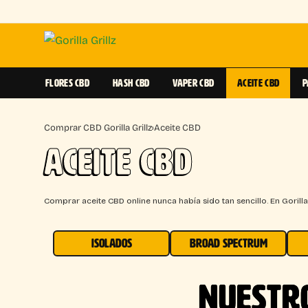
FLORES CBD
HASH CBD
VAPER CBD
ACEITE CBD
P
Comprar CBD Gorilla Grillz
›
Aceite CBD
ACEITE CBD
Comprar aceite CBD online nunca había sido tan sencillo. En Gorill
ISOLADOS
BROAD SPECTRUM
NUESTRO