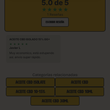
5.0 de 5
★
★
★
★
★
1 Reseñas
ESCRIBIR RESEÑA
ACEITE CBD ISOLADO 15% GG+
★
★
★
★
★
Javier L
Muy economico, está estupendo
así. envío super rápido.
Categorías relacionadas:
ACEITE CBD ISOLATE
ACEITE CBD
ACEITE CBD 10-15%
ACEITE CBD 10ML
ACEITE CBD 30ML