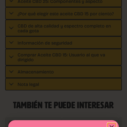
Aceite CBD 25: Componentes y aspecto
¿Por qué elegir este aceite CBD 15 por ciento?
CBD de alta calidad y espectro completo en
cada gota
Información de seguridad
Comprar Aceite CBD 15: Usuario al que va
dirigido
Almacenamiento
Nota legal
TAMBIÉN TE PUEDE INTERESAR