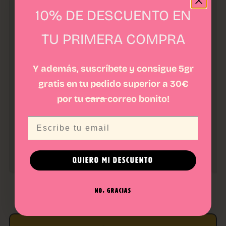
10% DE DESCUENTO EN
TU PRIMERA COMPRA
Y además, suscríbete y consigue 5gr
gratis en tu pedido superior a 30€
ACEITE CBD BROAD 15% GG+
ACEITE CBD 15% NIGHT
por tu
cara
correo bonito!
DROPS + CAMOMILA
12,90
€
29,90
€
1
Email
★★★★★
★★★★★
★
2 Opiniones
11 Opiniones
QUIERO MI DESCUENTO
NO, GRACIAS
RESEÑAS