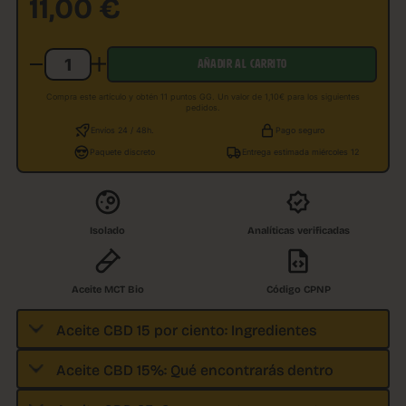
11,00
€
AÑADIR AL CARRITO
Compra este artículo y obtén 11 puntos GG. Un valor de 1,10€ para los siguientes
pedidos.
Envíos 24 / 48h.
Pago seguro
Paquete discreto
Entrega estimada miércoles 12
Isolado
Analíticas verificadas
Aceite MCT Bio
Código CPNP
Aceite CBD 15 por ciento: Ingredientes
Aceite CBD 15%: Qué encontrarás dentro