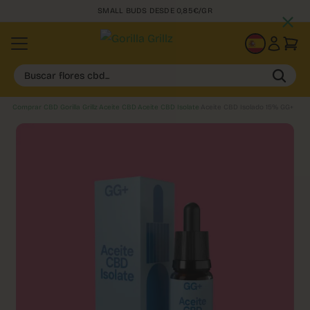
SMALL BUDS DESDE 0,85€/GR
ES
Buscar flores cbd...
Comprar CBD Gorilla Grillz
›
Aceite CBD
›
Aceite CBD Isolate
›
Aceite CBD Isolado 15% GG+