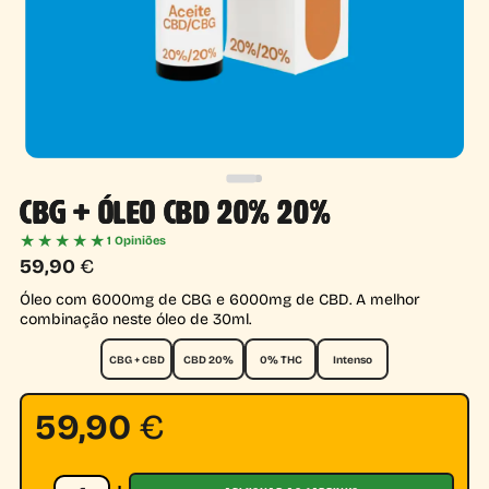
CBG + ÓLEO CBD 20% 20%
★★★★★
1 Opiniões
59,90
€
Óleo com 6000mg de CBG e 6000mg de CBD. A melhor
combinação neste óleo de 30ml.
CBG + CBD
CBD 20%
0% THC
Intenso
59,90
€