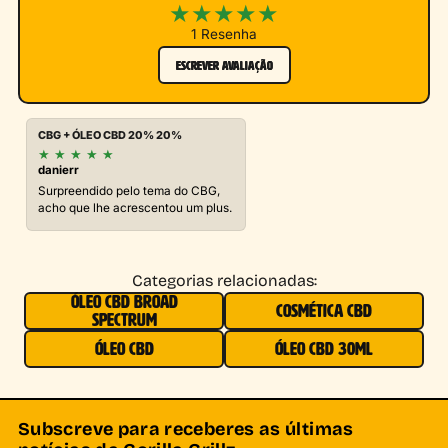
★
★
★
★
★
1 Resenha
ESCREVER AVALIAÇÃO
CBG + ÓLEO CBD 20% 20%
★
★
★
★
★
danierr
Surpreendido pelo tema do CBG,
acho que lhe acrescentou um plus.
Categorias relacionadas:
ÓLEO CBD BROAD
COSMÉTICA CBD
SPECTRUM
ÓLEO CBD
ÓLEO CBD 30ML
Subscreve para receberes as últimas