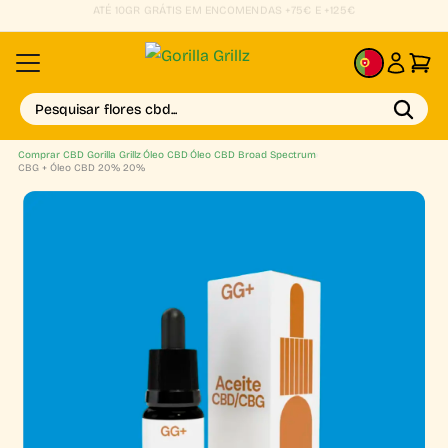
SMALL BUDS DESDE 0,85€/GR
PT
Pesquisar flores cbd...
Comprar CBD Gorilla Grillz
›
Óleo CBD
›
Óleo CBD Broad Spectrum
›
CBG + Óleo CBD 20% 20%