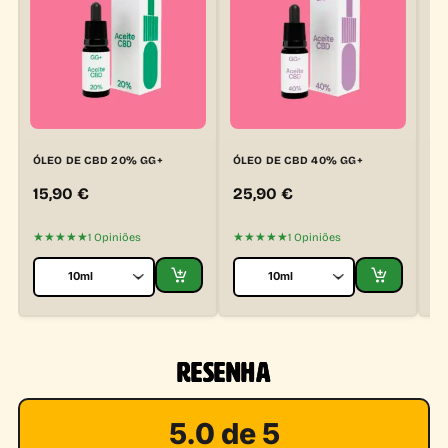
ÓLEO DE CBD 20% GG+
ÓLEO DE CBD 40% GG+
OI
15,90
€
25,90
€
1
★★★★★
★★★★★
★
1 Opiniões
1 Opiniões
RESENHA
5.0 de 5