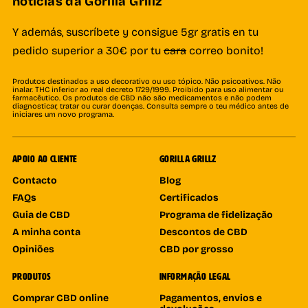
notícias da Gorilla Grillz
Y además, suscríbete y consigue 5gr gratis en tu
pedido superior a 30€ por tu
cara
correo bonito!
Produtos destinados a uso decorativo ou uso tópico. Não psicoativos. Não
inalar. THC inferior ao real decreto 1729/1999. Proibido para uso alimentar ou
farmacêutico. Os produtos de CBD não são medicamentos e não podem
diagnosticar, tratar ou curar doenças. Consulta sempre o teu médico antes de
iniciares um novo programa.
APOIO AO CLIENTE
GORILLA GRILLZ
Contacto
Blog
FAQs
Certificados
Guia de CBD
Programa de fidelização
A minha conta
Descontos de CBD
Opiniões
CBD por grosso
PRODUTOS
INFORMAÇÃO LEGAL
Comprar CBD online
Pagamentos, envios e