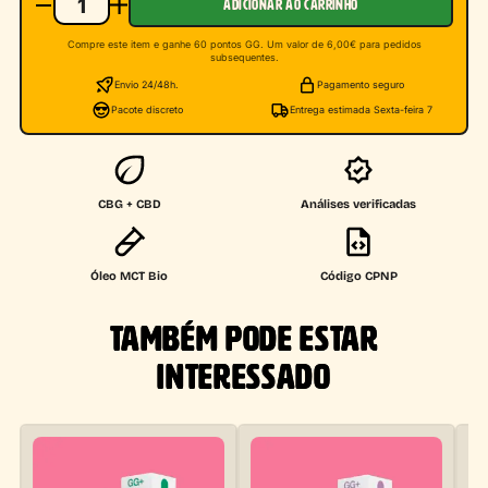
ADICIONAR AO CARRINHO
Compre este item e ganhe 60 pontos GG. Um valor de 6,00€ para pedidos
subsequentes.
Envio 24/48h.
Pagamento seguro
Pacote discreto
Entrega estimada Sexta-feira 7
CBG + CBD
Análises verificadas
Óleo MCT Bio
Código CPNP
TAMBÉM PODE ESTAR
INTERESSADO