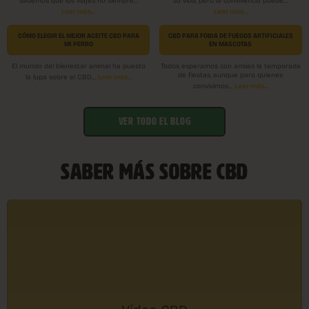
sabemos que los viajes no siempre...
su vida, pero la convivencia puede...
Leer más...
Leer más...
CÓMO ELEGIR EL MEJOR ACEITE CBD PARA
CBD PARA FOBIA DE FUEGOS ARTIFICIALES
MI PERRO
EN MASCOTAS
El mundo del bienestar animal ha puesto
Todos esperamos con ansias la temporada
de fiestas, aunque para quienes
Leer más...
la lupa sobre el CBD...
Leer más...
convivimos...
VER TODO EL BLOG
SABER MÁS SOBRE CBD