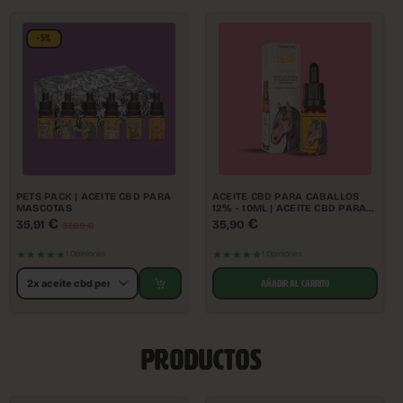
-5%
PETS PACK | ACEITE CBD PARA
ACEITE CBD PARA CABALLOS
MASCOTAS
12% - 10ML | ACEITE CBD PARA
MASCOTAS
€
€
35,91
35,90
37,80
€
★★★★★
★★★★★
1 Opiniones
1 Opiniones
AÑADIR AL CARRITO
PRODUCTOS