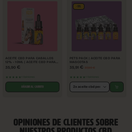
-5%
ACEITE CBD PARA CABALLOS
PETS PACK | ACEITE CBD PARA
12% - 10ML | ACEITE CBD PARA
MASCOTAS
MASCOTAS
€
€
35,90
35,91
37,80
€
★★★★★
★★★★★
1 Opiniones
1 Opiniones
AÑADIR AL CARRITO
OPINIONES DE CLIENTES SOBRE
NUESTROS PRODUCTOS CBD