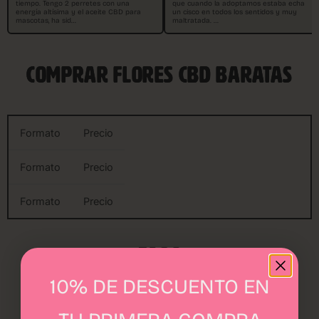
tiempo. Tengo 2 perretes con una
que cuando la adoptamos estaba echa
energía altísima y el aceite CBD para
un cisco en todos los sentidos y muy
mascotas, ha sid…
maltratada. …
COMPRAR FLORES CBD BARATAS
Formato
Precio
Formato
Precio
Formato
Precio
FAQS
10% DE DESCUENTO EN