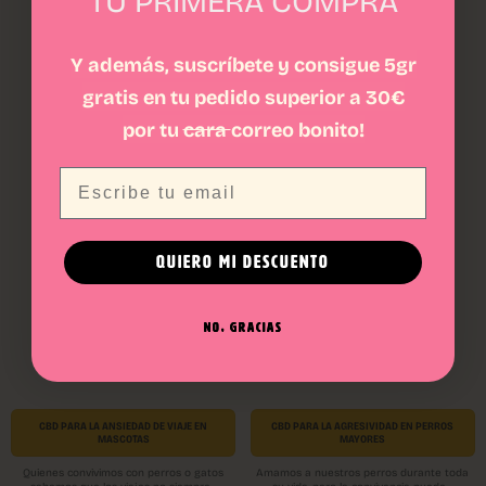
TU PRIMERA COMPRA
CATEGORÍAS RELACIONADAS
Y además, suscríbete y consigue 5gr
gratis en tu pedido superior a 30€
por tu
cara
correo bonito!
CBD MASCOTAS
FLORES CBD
Email
HASH CBD
PACKS CBD
QUIERO MI DESCUENTO
NO, GRACIAS
BLOG CBD DE GORILLA GRILLZ
CBD PARA LA ANSIEDAD DE VIAJE EN
CBD PARA LA AGRESIVIDAD EN PERROS
MASCOTAS
MAYORES
Quienes convivimos con perros o gatos
Amamos a nuestros perros durante toda