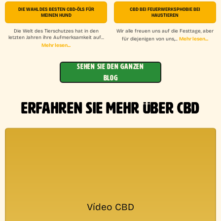
DIE WAHL DES BESTEN CBD-ÖLS FÜR
CBD BEI FEUERWERKSPHOBIE BEI
MEINEN HUND
HAUSTIEREN
Die Welt des Tierschutzes hat in den
Wir alle freuen uns auf die Festtage, aber
letzten Jahren ihre Aufmerksamkeit auf...
Mehr lesen...
für diejenigen von uns,...
Mehr lesen...
SEHEN SIE DEN GANZEN
BLOG
ERFAHREN SIE MEHR ÜBER CBD
Vídeo CBD