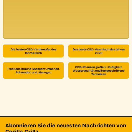
Die besten CBD-Verdampfer des
Das beste CBD-Haschisch des Jahres
Jahres 2026
2026
CBD-Pflanzen gießen: Häufigkeit,
Trockene braune Knospen: Ursachen,
Wasserqualität und fortgeschrittene
Prävention und Lösungen
Techniken
Abonnieren Sie die neuesten Nachrichten von
Gorilla Grillz