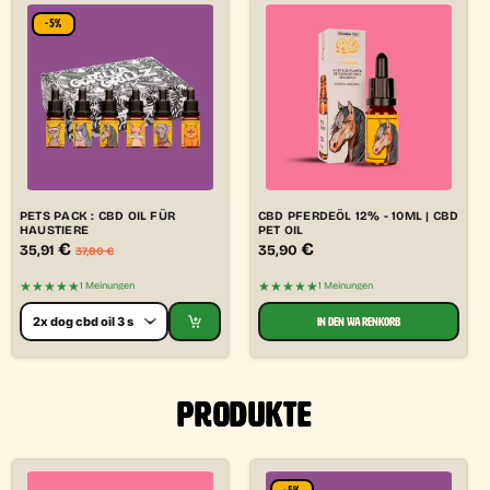
-5%
PETS PACK : CBD OIL FÜR
CBD PFERDEÖL 12% - 10ML | CBD
HAUSTIERE
PET OIL
€
€
35,91
35,90
37,80
€
★★★★★
★★★★★
1 Meinungen
1 Meinungen
IN DEN WARENKORB
PRODUKTE