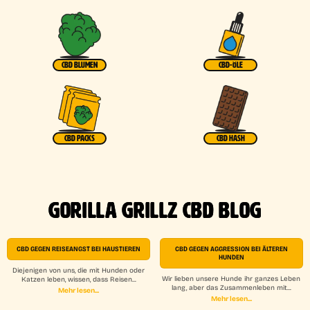
CBD BLUMEN
CBD-ÖLE
CBD PACKS
CBD HASH
GORILLA GRILLZ CBD BLOG
CBD GEGEN REISEANGST BEI HAUSTIEREN
CBD GEGEN AGGRESSION BEI ÄLTEREN
HUNDEN
Diejenigen von uns, die mit Hunden oder
Wir lieben unsere Hunde ihr ganzes Leben
Katzen leben, wissen, dass Reisen...
lang, aber das Zusammenleben mit...
Mehr lesen...
Mehr lesen...