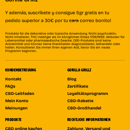
Y además, suscríbete y consigue 5gr gratis en tu
pedido superior a 30€ por tu
cara
correo bonito!
Produkte für die dekorative oder topische Anwendung. Nicht psychoaktiv.
Nicht inhalieren. THC niedriger als im königlichen Erlass 1729/1999. Verboten für
Lebensmittel oder pharmazeutische Zwecke. CBD-Produkte sind keine
Arzneimittel und können keine Krankheiten diagnostizieren, behandeln oder
heilen. Konsultieren Sie immer Ihren eigenen Arzt, bevor Sie ein neues
Programm beginnen.
KUNDENBETREUUNG
GORILLA GRILLZ
Kontakt
Blog
FAQs
Zertifikate
CBD-Leitfaden
Loyalitätsprogramm
Mein Konto
CBD-Rabatte
Meinungen
CBD-Großhandel
PRODUKTE
RECHTLICHE INFORMATIONEN
CBD online kaufen
Zahlung, Versand und