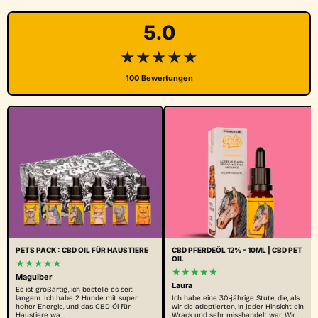
5.0
★★★★★
100 Bewertungen
PETS PACK : CBD OIL FÜR HAUSTIERE
CBD PFERDEÖL 12% - 10ML | CBD PET
OIL
★★★★★
★★★★★
Maguiber
Laura
Es ist großartig, ich bestelle es seit
langem. Ich habe 2 Hunde mit super
Ich habe eine 30-jährige Stute, die, als
hoher Energie, und das CBD-Öl für
wir sie adoptierten, in jeder Hinsicht ein
Haustiere wa…
Wrack und sehr misshandelt war. Wir …