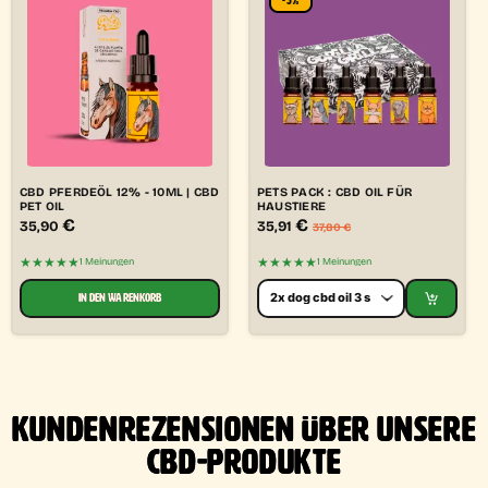
-5%
CBD PFERDEÖL 12% - 10ML | CBD
PETS PACK : CBD OIL FÜR
PET OIL
HAUSTIERE
€
€
35,90
35,91
37,80
€
★★★★★
★★★★★
1 Meinungen
1 Meinungen
IN DEN WARENKORB
KUNDENREZENSIONEN ÜBER UNSERE
CBD-PRODUKTE