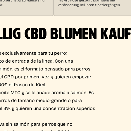
r!
Veränderung bei ihren Spaziergängen.
LLIG CBD BLUMEN KAU
 exclusivamente para tu perro:
o de entrada de la línea. Con una
almón, es el formato pensado para perros
l CBD por primera vez y quieren empezar
0€ el frasco de 10ml.
ceite MTC y se le añade aroma a salmón. Es
perros de tamaño medio-grande o para
l 3% y quieren una concentración superior.
iva sin salmón para perros que no