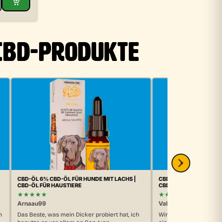
CBD-PRODUKTE
CBD-ÖL 6% CBD-ÖL FÜR HUNDE MIT LACHS |
CBD-ÖL 6% CBD-ÖL FÜR
CBD-ÖL FÜR HAUSTIERE
CBD-ÖL FÜR HAUSTIER
★★★★★
★★★★★
Arnaau99
Valentina
n
Das Beste, was mein Dicker probiert hat, ich
Wir geben CBD unsere
benutze es vor allem an San Juan.
einem Schäferhund, der