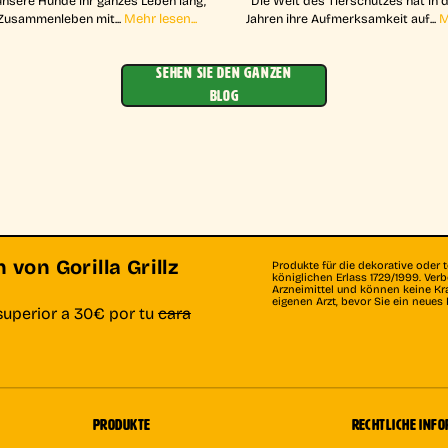
unsere Hunde ihr ganzes Leben lang,
Die Welt des Tierschutzes hat in 
Mehr lesen...
M
Zusammenleben mit...
Jahren ihre Aufmerksamkeit auf...
SEHEN SIE DEN GANZEN
BLOG
von Gorilla Grillz
Produkte für die dekorative oder 
königlichen Erlass 1729/1999. Ve
Arzneimittel und können keine Kr
eigenen Arzt, bevor Sie ein neue
superior a 30€ por tu
cara
PRODUKTE
RECHTLICHE INF