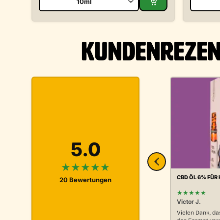
KUNDENREZEN
5.0
★★★★★
CBD ÖL 6% FÜR 
20 Bewertungen
★★★★★
Victor J.
Vielen Dank, da
das Format verg