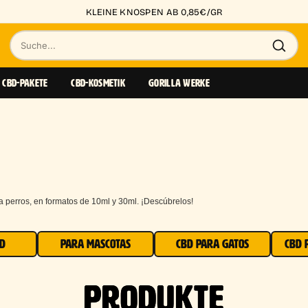
KLEINE KNOSPEN AB 0,85€/GR
Suche
nach
CBD-PAKETE
CBD-KOSMETIK
GORILLA WERKE
Produkten
perros, en formatos de 10ml y 30ml. ¡Descúbrelos!
BD
PARA MASCOTAS
CBD PARA GATOS
CBD 
PRODUKTE