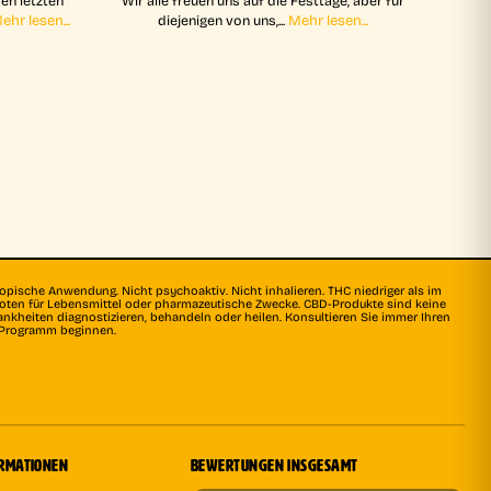
den letzten
Wir alle freuen uns auf die Festtage, aber für
ehr lesen...
Mehr lesen...
diejenigen von uns,...
topische Anwendung. Nicht psychoaktiv. Nicht inhalieren. THC niedriger als im
rboten für Lebensmittel oder pharmazeutische Zwecke. CBD-Produkte sind keine
ankheiten diagnostizieren, behandeln oder heilen. Konsultieren Sie immer Ihren
s Programm beginnen.
ORMATIONEN
BEWERTUNGEN INSGESAMT