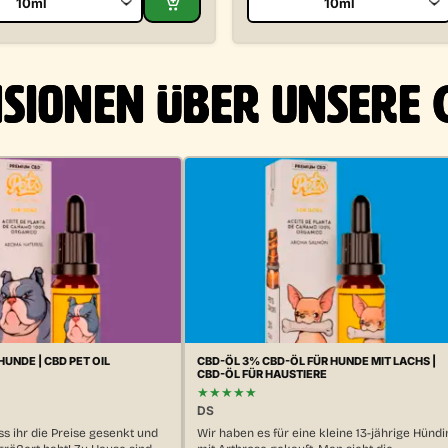
SIONEN ÜBER UNSERE 
HUNDE | CBD PET OIL
CBD-ÖL 3% CBD-ÖL FÜR HUNDE MIT LACHS |
CBD-ÖL FÜR HAUSTIERE
★★★★★
DS
ss ihr die Preise gesenkt und
Wir haben es für eine kleine 13-jährige Hündi
rößert habt! Zu Hause sind
mit Arthrose gekauft. Man sieht die