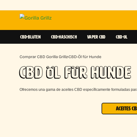
CBD-BLÜTEN
CBD-HASCHISCH
VAPER CBD
CBD-ÖL
Comprar CBD Gorilla Grillz
›
CBD-Öl für Hunde
CBD ÖL FÜR HUNDE
Ofrecemos una gama de aceites CBD específicamente formuladas para 
ACEITES C