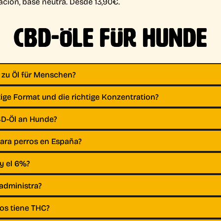
ción, base neutra. Desde 13,90€.
CBD-ÖLE FÜR HUNDE
 zu Öl für Menschen?
ige Format und die richtige Konzentration?
BD-Öl an Hunde?
 para perros en España?
 y el 6%?
administra?
ros tiene THC?