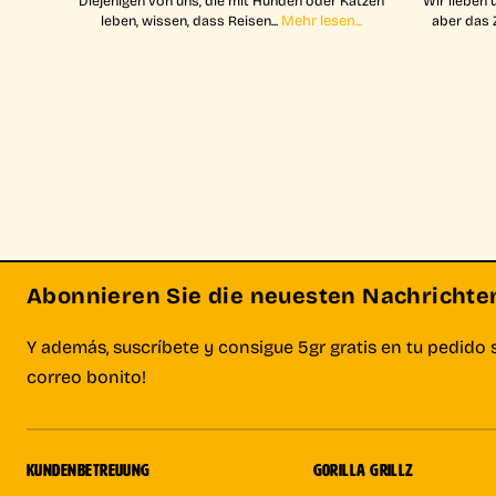
Diejenigen von uns, die mit Hunden oder Katzen
Wir lieben 
Mehr lesen...
leben, wissen, dass Reisen...
aber das 
Abonnieren Sie die neuesten Nachrichten 
Y además, suscríbete y consigue 5gr gratis en tu pedido 
correo bonito!
KUNDENBETREUUNG
GORILLA GRILLZ