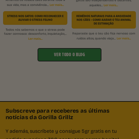
gatos são independentes e distantes,
Ler mais...
sua vida, mas a convivência...
Ler mais...
aqueles...
STRESS NOS GATOS: COMO RECONHECER E
REMÉDIOS NATURAIS PARA A ANSIEDADE
ALIVIAR O STRESS FELINO
NOS CÃES – COMO AJUDAR O TEU ANIMAL
DE ESTIMAÇÃO
Todos nós sabemos o que o stress pode
Reparaste que o teu cão fica nervoso com
fazer connosco: desconforto, inquietação,...
Ler mais...
Ler mais...
ruídos altos, quando viaja...
VER TODO O BLOG
Subscreve para receberes as últimas
notícias da Gorilla Grillz
Y además, suscríbete y consigue 5gr gratis en tu