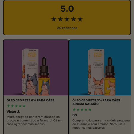
5.0
★★★★★
20 resenhas
ÓLEO CBD PETS 6% PARA CÃES
ÓLEO CBD PETS 3% PARA CÃES
AROMA SALMÃO
★★★★★
★★★★★
Victor J.
DS
Muito obrigado por terem baixado os
preços e aumentado o formato! Cá em
Comprámo-lo para uma cadela pequena
casa agradecemos imenso!
de 13 anos e com artrose. Notou-se a
mudança nos passeios.