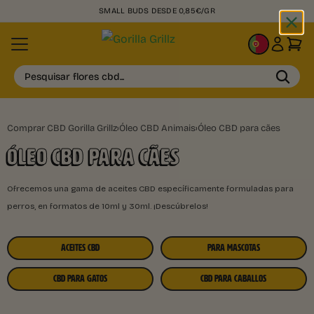
SMALL BUDS DESDE 0,85€/GR
PT
Pesquisar flores cbd...
Comprar CBD Gorilla Grillz
›
Óleo CBD Animais
›
Óleo CBD para cães
ÓLEO CBD PARA CÃES
Ofrecemos una gama de aceites CBD específicamente formuladas para
perros, en formatos de 10ml y 30ml. ¡Descúbrelos!
ACEITES CBD
PARA MASCOTAS
CBD PARA GATOS
CBD PARA CABALLOS