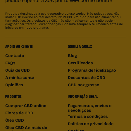
pedido superior a 30€ por tu
cara
correo bonito!
Produtos destinados a uso decorativo ou uso tópico. Não psicoativos. Não
inalar. THC inferior ao real decreto 1729/1999. Proibido para uso alimentar ou
farmacêutico. Os produtos de CBD não são medicamentos e não podem
diagnosticar, tratar ou curar doenças. Consulta sempre o teu médico antes de
iniciares um novo programa.
APOIO AO CLIENTE
GORILLA GRILLZ
Contacto
Blog
FAQs
Certificados
Guia de CBD
Programa de fidelização
A minha conta
Descontos de CBD
Opiniões
CBD por grosso
PRODUTOS
INFORMAÇÃO LEGAL
Comprar CBD online
Pagamentos, envios e
devoluções
Flores de CBD
Termos e condições
Óleo CBD
Política de privacidade
Óleo CBD Animais de
Cookies