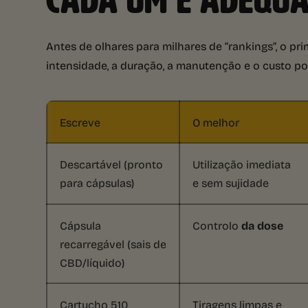
CADA UM É ADEQU
Antes de olhares para milhares de “rankings”, o prim
intensidade, a duração, a manutenção e o custo po
Escreve
O melhor
Descartável (pronto
Utilização imediata
para cápsulas)
e sem sujidade
Cápsula
Controlo
da dose
recarregável (sais de
CBD/líquido)
Cartucho 510
Tiragens limpas e