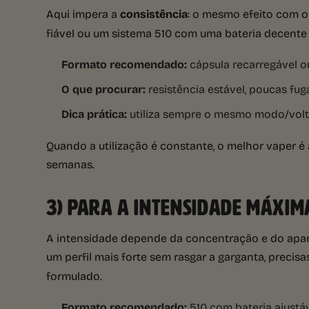
Aqui impera a
consistência
: o mesmo efeito com 
fiável ou um sistema 510 com uma bateria decent
Formato recomendado:
cápsula recarregável ou
O que procurar:
resistência estável, poucas fuga
Dica prática:
utiliza sempre o mesmo modo/volta
Quando a utilização é constante, o melhor vaper é 
semanas.
3) PARA A INTENSIDADE MÁXIM
A intensidade depende da concentração e do apa
um perfil mais forte sem rasgar a garganta, precis
formulado.
Formato recomendado:
510 com bateria ajustá