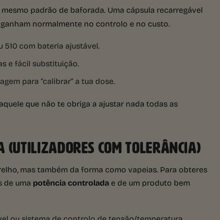
o mesmo padrão de baforada. Uma cápsula recarregável
e ganham normalmente no controlo e no custo.
 510 com bateria ajustável.
s e fácil substituição.
gem para “calibrar” a tua dose.
aquele que não te obriga a ajustar nada todas as
A (UTILIZADORES COM TOLERÂNCIA)
relho, mas também da forma como vapeias. Para obteres
as de uma
potência controlada
e de um produto bem
vel ou sistema de controlo de tensão/temperatura.