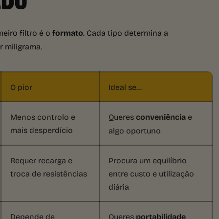
ADO
eiro filtro é o
formato
. Cada tipo determina a
r miligrama.
O pior
Ideal se…
Menos controlo e
Queres
conveniência
e
mais desperdício
algo oportuno
Requer recarga e
Procura um equilíbrio
troca de resistências
entre custo e utilização
diária
Depende de
Queres
portabilidade