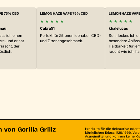
PE 75% CBD
LEMON HAZE VAPE 75% CBD
LEMON HAZE VAPE
★
★
★
★
★
★
★
★
★
★
rnau
Cabra51
khalelucas
ass ich einen
Perfekt für Zitronenliebhaber. CBD-
Sehr lecker. Ich e
re, und er hat
und Zitronengeschmack.
besondere Anläss
rrascht, der
Haltbarkeit für j
stlich.
raucht wie ich, h
von Gorilla Grillz
Produkte für die dekorative oder 
königlichen Erlass 1729/1999. Ve
Arzneimittel und können keine Kr
eigenen Arzt, bevor Sie ein neue