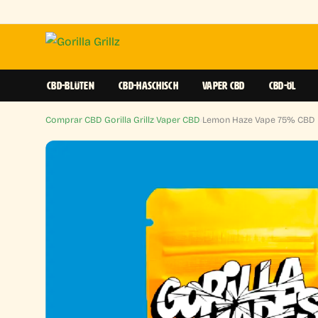
CBD-BLÜTEN
CBD-HASCHISCH
VAPER CBD
CBD-ÖL
Comprar CBD Gorilla Grillz
›
Vaper CBD
›
Lemon Haze Vape 75% CBD