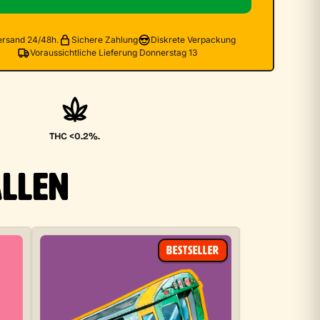
ersand 24/48h.
Sichere Zahlung
Diskrete Verpackung
Voraussichtliche Lieferung Donnerstag 13
THC <0.2%.
ALLEN
BESTSELLER