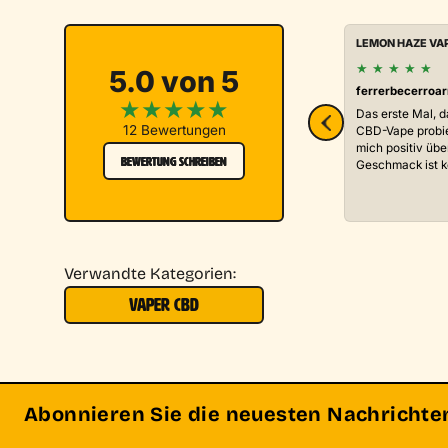
LEMON HAZE VA
★
★
★
★
★
5.0 von 5
ferrerbecerroa
★
★
★
★
★
Das erste Mal, d
12 Bewertungen
CBD-Vape probie
mich positiv übe
BEWERTUNG SCHREIBEN
Geschmack ist kö
Verwandte Kategorien:
VAPER CBD
Abonnieren Sie die neuesten Nachrichten 