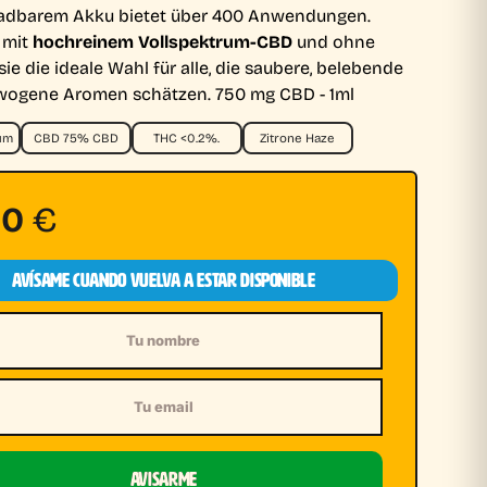
adbarem Akku bietet über 400 Anwendungen.
 mit
hochreinem Vollspektrum-CBD
und ohne
 sie die ideale Wahl für alle, die saubere, belebende
wogene Aromen schätzen.
750 mg CBD - 1ml
rum
CBD 75% CBD
THC <0.2%.
Zitrone Haze
90
€
AVÍSAME CUANDO VUELVA A ESTAR DISPONIBLE
e
AVISARME