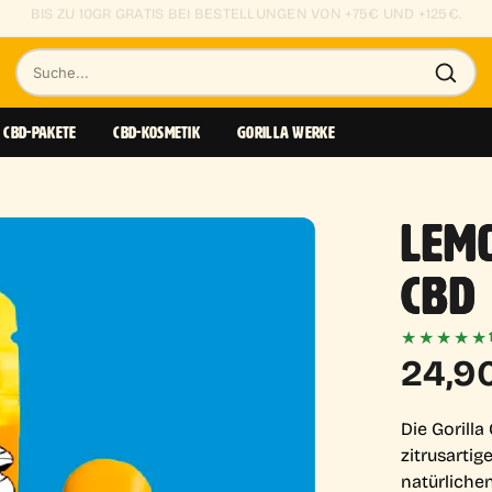
KLEINE KNOSPEN AB 0,85€/GR
Suche
nach
CBD-PAKETE
CBD-KOSMETIK
GORILLA WERKE
Produkten
LEM
CBD
★★★★★
24,9
Die Gorilla 
zitrusartig
natürliche