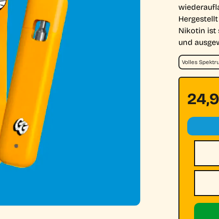
wiederaufl
Hergestellt
Nikotin ist
und ausge
Volles Spekt
24,
Nombr
Email