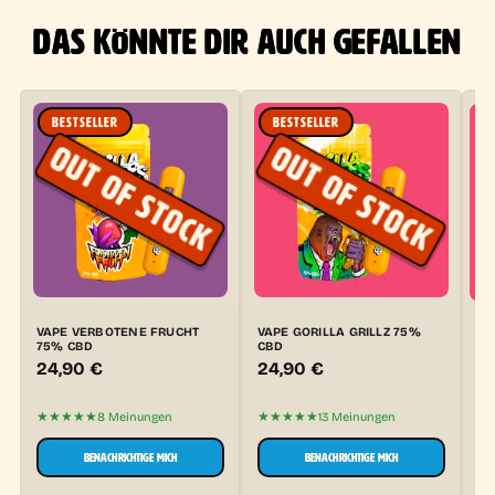
DAS KÖNNTE DIR AUCH GEFALLEN
BESTSELLER
BESTSELLER
VAPE VERBOTENE FRUCHT
VAPE GORILLA GRILLZ 75%
3E
75% CBD
CBD
24,90
€
24,90
€
7
★★★★★
★★★★★
8 Meinungen
13 Meinungen
★
BENACHRICHTIGE MICH
BENACHRICHTIGE MICH