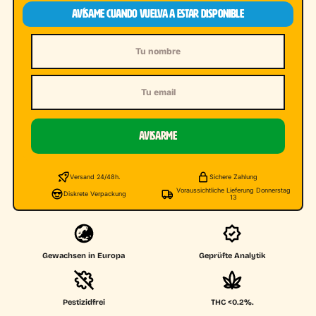
AVÍSAME CUANDO VUELVA A ESTAR DISPONIBLE
Nombre
Email
AVISARME
Versand 24/48h.
Sichere Zahlung
Voraussichtliche Lieferung Donnerstag
Diskrete Verpackung
13
Gewachsen in Europa
Geprüfte Analytik
Pestizidfrei
THC <0.2%.