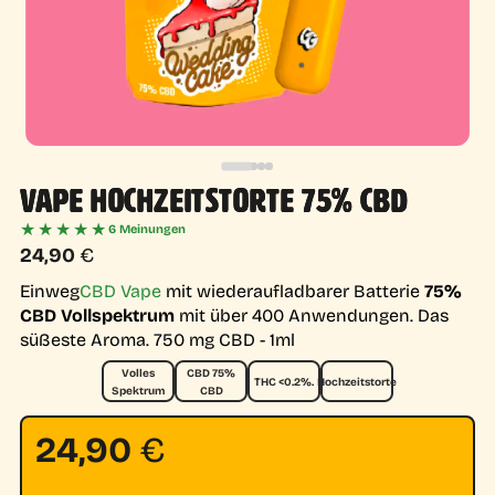
VAPE HOCHZEITSTORTE 75% CBD
★★★★★
6 Meinungen
24,90
€
Einweg
CBD Vape
mit wiederaufladbarer Batterie
75%
CBD Vollspektrum
mit über 400 Anwendungen. Das
süßeste Aroma.
750 mg CBD - 1ml
Volles
CBD 75%
THC <0.2%.
Hochzeitstorte
Spektrum
CBD
24,90
€