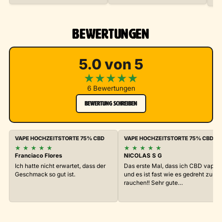
BEWERTUNGEN
5.0 von 5
★
★
★
★
★
6 Bewertungen
BEWERTUNG SCHREIBEN
VAPE HOCHZEITSTORTE 75% CBD
VAPE HOCHZEITSTORTE 75% CBD
★
★
★
★
★
★
★
★
★
★
Franciaco Flores
NICOLAS S G
Ich hatte nicht erwartet, dass der
Das erste Mal, dass ich CBD vape,
Geschmack so gut ist.
und es ist fast wie es gedreht zu
rauchen!! Sehr gute…