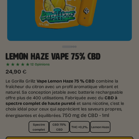
LEMON HAZE VAPE 75% CBD
★★★★★
12 Opinions
24,90
€
Le Gorilla Grillz
Vape Lemon Haze 75 % CBD
combine la
fraîcheur du citron avec un profil aromatique vibrant et
naturel. Sa conception jetable avec batterie rechargeable
offre plus de 400 utilisations. Fabriquée avec du
CBD à
spectre complet de haute pureté
et sans nicotine, c'est le
choix idéal pour ceux qui apprécient les saveurs propres,
750 mg de CBD - 1ml
énergisantes et équilibrées.
Spectre
CBD 75%
THC <0,2%.
Lemon Haze
complet
CBD