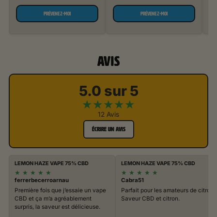
PRÉVENEZ-MOI
PRÉVENEZ-MOI
AVIS
5.0 sur 5
★
★
★
★
★
12 Avis
ÉCRIRE UN AVIS
LEMON HAZE VAPE 75% CBD
LEMON HAZE VAPE 75% CBD
★
★
★
★
★
★
★
★
★
★
ferrerbecerroarnau
Cabra51
Première fois que j’essaie un vape
Parfait pour les amateurs de citron.
CBD et ça m’a agréablement
Saveur CBD et citron.
surpris, la saveur est délicieuse.