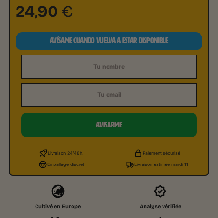
24,90
€
AVÍSAME CUANDO VUELVA A ESTAR DISPONIBLE
Nombre
Email
AVISARME
Livraison 24/48h.
Paiement sécurisé
Emballage discret
Livraison estimée mardi 11
Cultivé en Europe
Analyse vérifiée