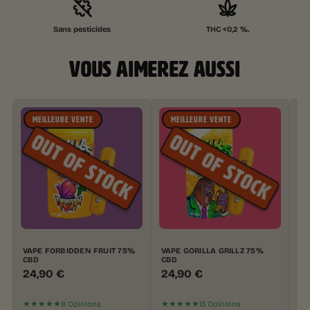
Sans pesticides
THC <0,2 %.
VOUS AIMEREZ AUSSI
MEILLEURE VENTE
MEILLEURE VENTE
VAPE FORBIDDEN FRUIT 75%
VAPE GORILLA GRILLZ 75%
VA
CBD
CBD
C
24,90
€
24,90
€
2
★★★★★
★★★★★
★
8 Opinions
13 Opinions