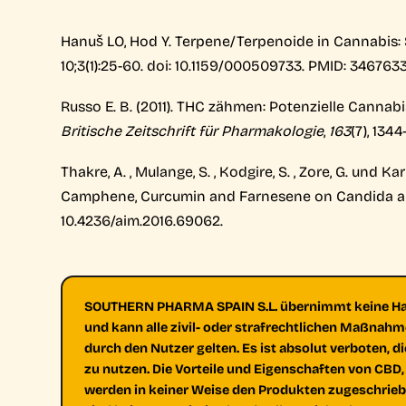
Hanuš LO, Hod Y. Terpene/Terpenoide in Cannabis:
10;3(1):25-60. doi: 10.1159/000509733. PMID: 3467
Russo E. B. (2011). THC zähmen: Potenzielle Canna
Britische Zeitschrift für Pharmakologie
,
163
(7), 1344
Thakre, A. , Mulange, S. , Kodgire, S. , Zore, G. und
Camphene, Curcumin and Farnesene on Candida albi
10.4236/aim.2016.69062.
SOUTHERN PHARMA SPAIN S.L. übernimmt keine Haftu
und kann alle zivil- oder strafrechtlichen Maßnahme
durch den Nutzer gelten. Es ist absolut verboten, 
zu nutzen. Die Vorteile und Eigenschaften von CBD, 
werden in keiner Weise den Produkten zugeschrieb