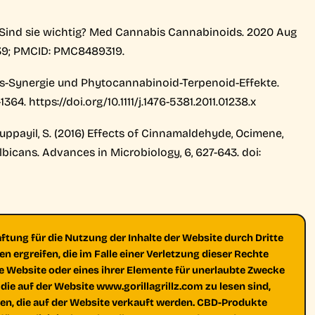
 Sind sie wichtig? Med Cannabis Cannabinoids. 2020 Aug
6339; PMCID: PMC8489319.
bis-Synergie und Phytocannabinoid-Terpenoid-Effekte.
-1364. https://doi.org/10.1111/j.1476-5381.2011.01238.x
 Karuppayil, S. (2016) Effects of Cinnamaldehyde, Ocimene,
cans. Advances in Microbiology, 6, 627-643. doi:
ng für die Nutzung der Inhalte der Website durch Dritte
n ergreifen, die im Falle einer Verletzung dieser Rechte
die Website oder eines ihrer Elemente für unerlaubte Zwecke
die auf der Website www.gorillagrillz.com zu lesen sind,
en, die auf der Website verkauft werden. CBD-Produkte