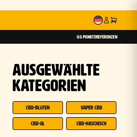
DE
GG PUNKTE
REFERENZEN
AUSGEWÄHLTE
KATEGORIEN
CBD-BLÜTEN
VAPER CBD
CBD-ÖL
CBD-HASCHISCH