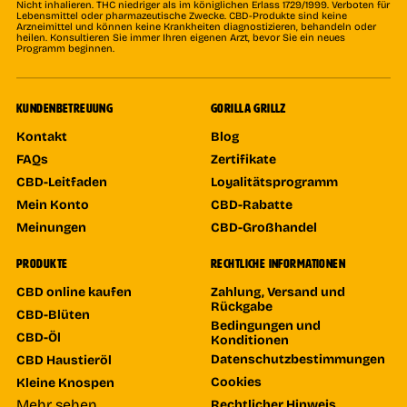
Nicht inhalieren. THC niedriger als im königlichen Erlass 1729/1999. Verboten für
Lebensmittel oder pharmazeutische Zwecke. CBD-Produkte sind keine
Arzneimittel und können keine Krankheiten diagnostizieren, behandeln oder
heilen. Konsultieren Sie immer Ihren eigenen Arzt, bevor Sie ein neues
Programm beginnen.
KUNDENBETREUUNG
GORILLA GRILLZ
Kontakt
Blog
FAQs
Zertifikate
CBD-Leitfaden
Loyalitätsprogramm
Mein Konto
CBD-Rabatte
Meinungen
CBD-Großhandel
PRODUKTE
RECHTLICHE INFORMATIONEN
CBD online kaufen
Zahlung, Versand und
Rückgabe
CBD-Blüten
Bedingungen und
CBD-Öl
Konditionen
Datenschutzbestimmungen
CBD Haustieröl
Cookies
Kleine Knospen
Mehr sehen
Rechtlicher Hinweis