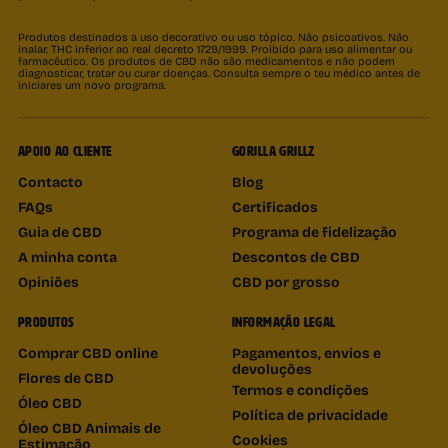
Produtos destinados a uso decorativo ou uso tópico. Não psicoativos. Não
inalar. THC inferior ao real decreto 1729/1999. Proibido para uso alimentar ou
farmacêutico. Os produtos de CBD não são medicamentos e não podem
diagnosticar, tratar ou curar doenças. Consulta sempre o teu médico antes de
iniciares um novo programa.
APOIO AO CLIENTE
GORILLA GRILLZ
Contacto
Blog
FAQs
Certificados
Guia de CBD
Programa de fidelização
A minha conta
Descontos de CBD
Opiniões
CBD por grosso
PRODUTOS
INFORMAÇÃO LEGAL
Comprar CBD online
Pagamentos, envios e
devoluções
Flores de CBD
Termos e condições
Óleo CBD
Política de privacidade
Óleo CBD Animais de
Cookies
Estimação