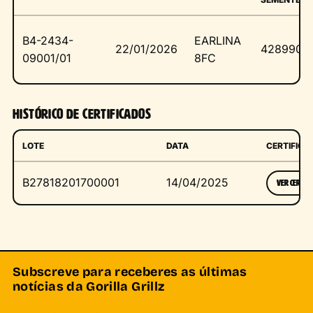
B4-2434-
EARLINA
22/01/2026
4289900
09001/01
8FC
HISTÓRICO DE CERTIFICADOS
LOTE
DATA
CERTIFICA
B27818201700001
14/04/2025
VER CERTIFI
Subscreve para receberes as últimas
notícias da Gorilla Grillz