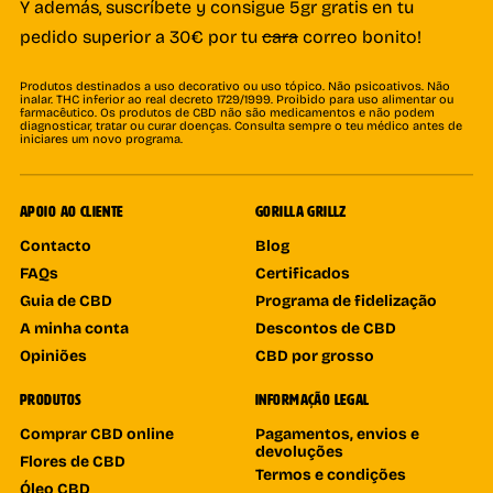
Y además, suscríbete y consigue 5gr gratis en tu
pedido superior a 30€ por tu
cara
correo bonito!
Produtos destinados a uso decorativo ou uso tópico. Não psicoativos. Não
inalar. THC inferior ao real decreto 1729/1999. Proibido para uso alimentar ou
farmacêutico. Os produtos de CBD não são medicamentos e não podem
diagnosticar, tratar ou curar doenças. Consulta sempre o teu médico antes de
iniciares um novo programa.
APOIO AO CLIENTE
GORILLA GRILLZ
Contacto
Blog
FAQs
Certificados
Guia de CBD
Programa de fidelização
A minha conta
Descontos de CBD
Opiniões
CBD por grosso
PRODUTOS
INFORMAÇÃO LEGAL
Comprar CBD online
Pagamentos, envios e
devoluções
Flores de CBD
Termos e condições
Óleo CBD