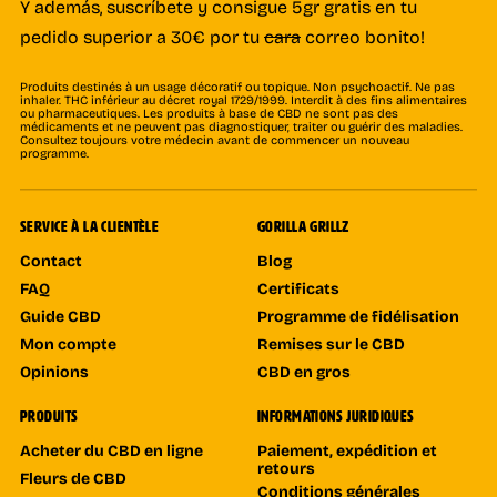
Y además, suscríbete y consigue 5gr gratis en tu
pedido superior a 30€ por tu
cara
correo bonito!
Produits destinés à un usage décoratif ou topique. Non psychoactif. Ne pas
inhaler. THC inférieur au décret royal 1729/1999. Interdit à des fins alimentaires
ou pharmaceutiques. Les produits à base de CBD ne sont pas des
médicaments et ne peuvent pas diagnostiquer, traiter ou guérir des maladies.
Consultez toujours votre médecin avant de commencer un nouveau
programme.
SERVICE À LA CLIENTÈLE
GORILLA GRILLZ
Contact
Blog
FAQ
Certificats
Guide CBD
Programme de fidélisation
Mon compte
Remises sur le CBD
Opinions
CBD en gros
PRODUITS
INFORMATIONS JURIDIQUES
Acheter du CBD en ligne
Paiement, expédition et
retours
Fleurs de CBD
Conditions générales