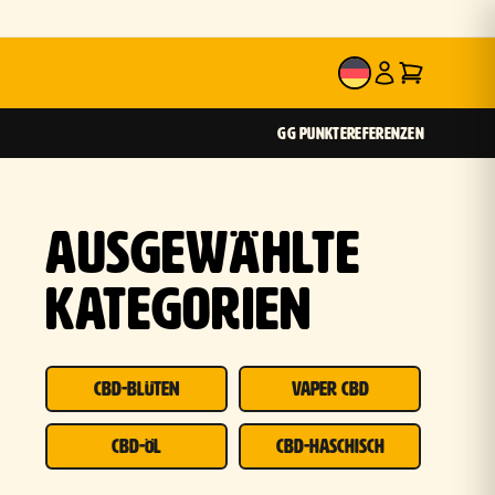
DE
GG PUNKTE
REFERENZEN
AUSGEWÄHLTE
KATEGORIEN
CBD-BLÜTEN
VAPER CBD
CBD-ÖL
CBD-HASCHISCH