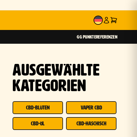
DE
GG PUNKTE
REFERENZEN
AUSGEWÄHLTE
KATEGORIEN
CBD-BLÜTEN
VAPER CBD
CBD-ÖL
CBD-HASCHISCH