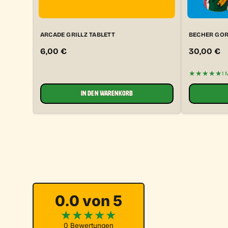
ARCADE GRILLZ TABLETT
BECHER GOR
6,00
€
30,00
€
★★★★★
1 
IN DEN WARENKORB
0.0 von 5
★
★
★
★
★
0 Bewertungen