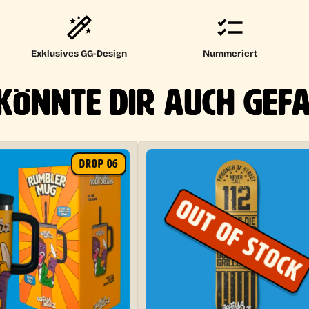
Exklusives GG-Design
Nummeriert
KÖNNTE DIR AUCH GEF
DROP 06