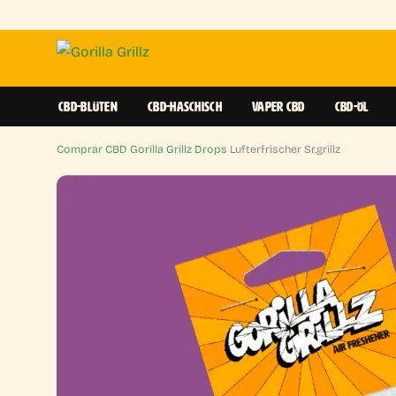
CBD-BLÜTEN
CBD-HASCHISCH
VAPER CBD
CBD-ÖL
Comprar CBD Gorilla Grillz
›
Drops
›
Lufterfrischer Sr.grillz