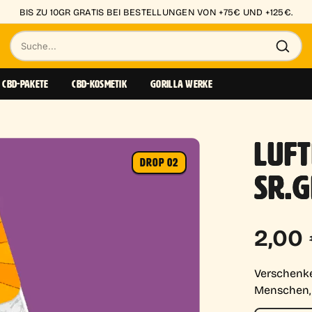
KLEINE KNOSPEN AB 0,85€/GR
Suche
nach
CBD-PAKETE
CBD-KOSMETIK
GORILLA WERKE
Produkten
LUFT
DROP 02
SR.G
2,00
Verschenken
Menschen, d