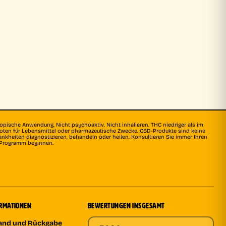
topische Anwendung. Nicht psychoaktiv. Nicht inhalieren. THC niedriger als im
rboten für Lebensmittel oder pharmazeutische Zwecke. CBD-Produkte sind keine
ankheiten diagnostizieren, behandeln oder heilen. Konsultieren Sie immer Ihren
s Programm beginnen.
ORMATIONEN
BEWERTUNGEN INSGESAMT
sand und Rückgabe