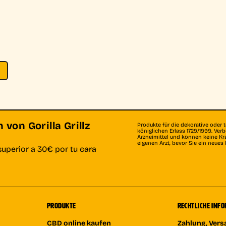
von Gorilla Grillz
Produkte für die dekorative oder 
königlichen Erlass 1729/1999. Ve
Arzneimittel und können keine Kr
eigenen Arzt, bevor Sie ein neue
superior a 30€ por tu
cara
PRODUKTE
RECHTLICHE INF
CBD online kaufen
Zahlung, Ver