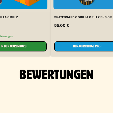
ILLA GRILLZ
SKATEBOARD GORILLA GRILLZ SK8 OR 
55,00
€
Meinungen
IN DEN WARENKORB
BENACHRICHTIGE MICH
BEWERTUNGEN