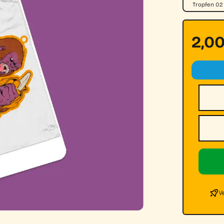
Tropfen 02
2,0
Nombr
Email
V