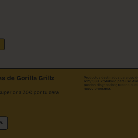
s de Gorilla Grillz
Productos destinados para uso dec
1729/1999. Prohibido para uso A
pueden diagnosticar, tratar o cu
nuevo programa.
superior a 30€ por tu
cara
0%