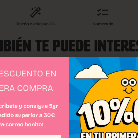
Diseño exclusivo GG
Numerado
BIÉN TE PUEDE INTER
DESCUENTO EN
MERA COMPRA
ríbete y consigue 5gr
pedido superior a 30€
ra
correo bonito!