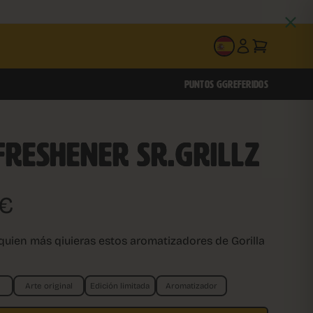
ES
PUNTOS GG
REFERIDOS
FRESHENER SR.GRILLZ
€
 quien más qiuieras estos aromatizadores de Gorilla
Arte original
Edición limitada
Aromatizador