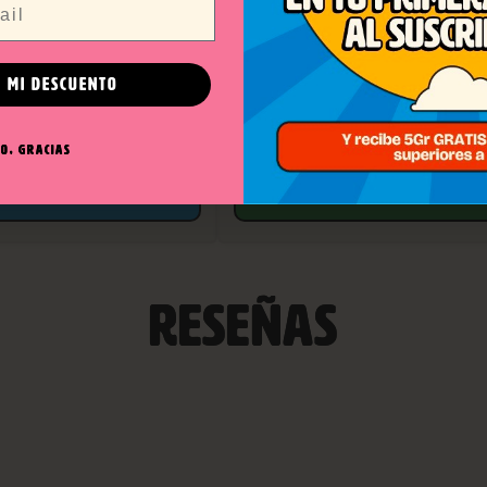
BANDEJA ARCADE GRILLZ
 MI DESCUENTO
6,00
€
O, GRACIAS
AVÍSAME
AÑADIR AL CARRITO
RESEÑAS