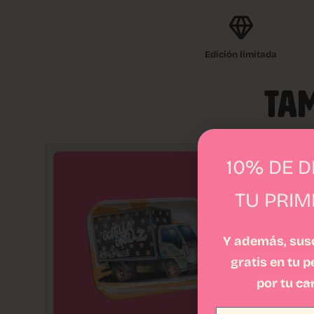
Edición limitada
TAM
10% DE 
TU PRI
Y además, susc
gratis en tu 
por tu
ca
Email