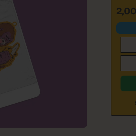
2,0
Nombr
Email