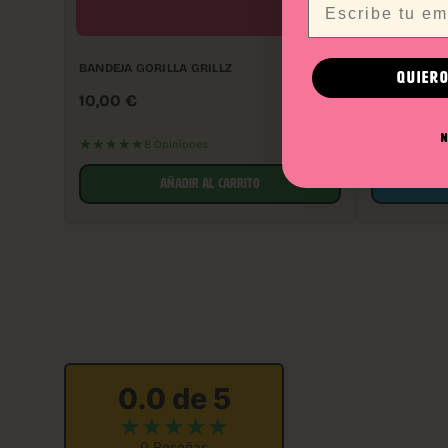
BANDEJA GORILLA GRILLZ
CENICERO
QUIERO
10,00
€
3,00
€
N
★★★★★
8 Opiniones
AÑADIR AL CARRITO
0.0 de 5
★
★
★
★
★
0 Reseñas