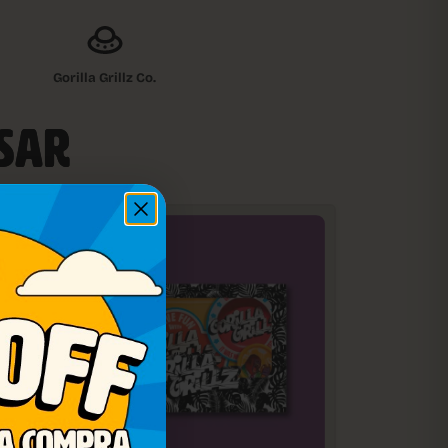
Gorilla Grillz Co.
ESAR
-10%