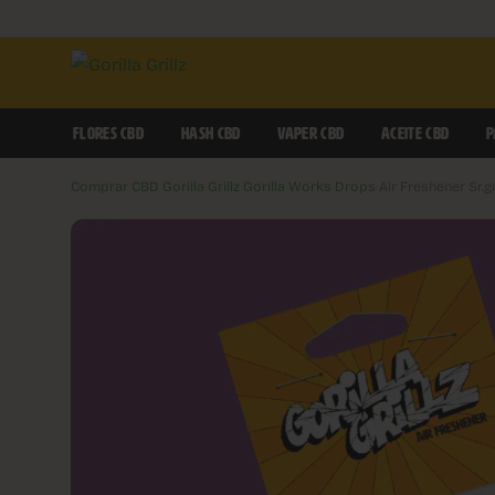
FLORES CBD
HASH CBD
VAPER CBD
ACEITE CBD
P
Comprar CBD Gorilla Grillz
›
Gorilla Works
›
Drops
›
Air Freshener Sr.gr