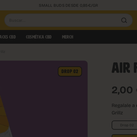
SMALL BUDS DESDE 0,85€/GR
Buscar
productos
ACKS CBD
COSMÉTICA CBD
MERCH
illz
AIR 
DROP 02
2,00
Regalale a
Grillz
Drop 02