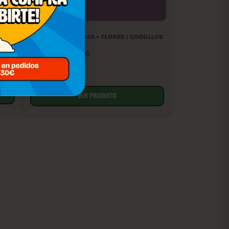
PACK PARAFERNALIA + FLORES | COGOLLOS
CBD DE EXTERIOR
24,20
€
26,90
€
VER PRODUCTO