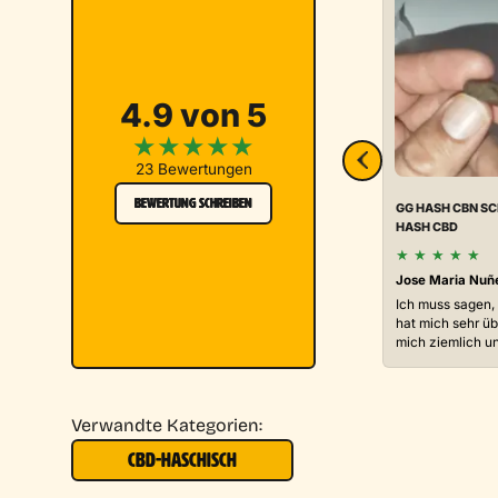
4.9 von 5
★
★
★
★
★
23 Bewertungen
BEWERTUNG SCHREIBEN
GG HASH CBN S
HASH CBD
★
★
★
★
★
Jose Maria Nuñ
Ich muss sagen
hat mich sehr übe
mich ziemlich u
Verwandte Kategorien:
CBD-HASCHISCH