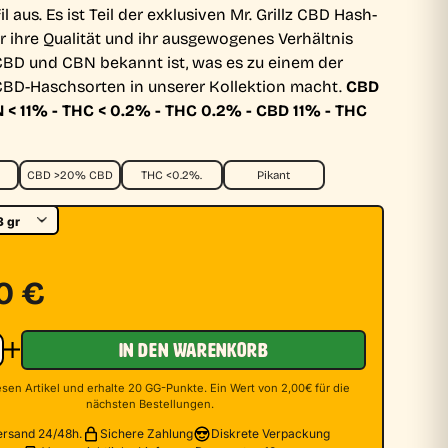
l aus. Es ist Teil der exklusiven Mr. Grillz CBD Hash-
für ihre Qualität und ihr ausgewogenes Verhältnis
BD und CBN bekannt ist, was es zu einem der
CBD-Haschsorten in unserer Kollektion macht.
CBD
< 11% - THC < 0.2% - THC 0.2% - CBD 11% - THC
CBD >20% CBD
THC <0.2%.
Pikant
90
€
IN DEN WARENKORB
sen Artikel und erhalte 20 GG-Punkte. Ein Wert von 2,00€ für die
nächsten Bestellungen.
ersand 24/48h.
Sichere Zahlung
Diskrete Verpackung