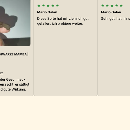
★
★
★
★
★
★
★
★
★
★
Mario Galán
Mario Galán
Diese Sorte hat mir ziemlich gut
Sehr gut, hat mir 
gefallen, ich probiere weiter.
CHWARZE MAMBA |
ez
, der Geschmack
rrascht, er sättigt
nd gute Wirkung.