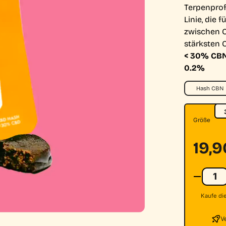
Terpenprofi
Linie, die 
zwischen C
stärksten 
< 30% CBN 
0.2%
Hash CBN
Größe
19,
Kaufe die
V