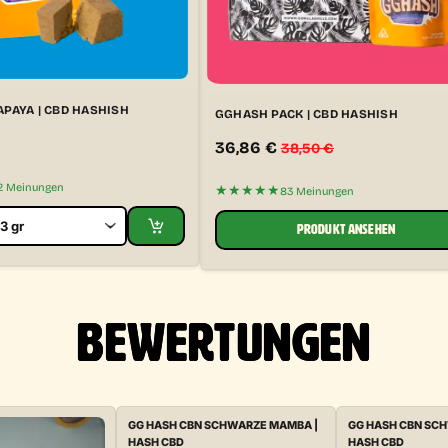
APAYA | CBD HASHISH
GGHASH PACK | CBD HASHISH
36,86
€
38,50
€
2 Meinungen
★★★★★
83 Meinungen
PRODUKT ANSEHEN
BEWERTUNGEN
GG HASH CBN SCHWARZE MAMBA |
GG HASH CBN SC
HASH CBD
HASH CBD