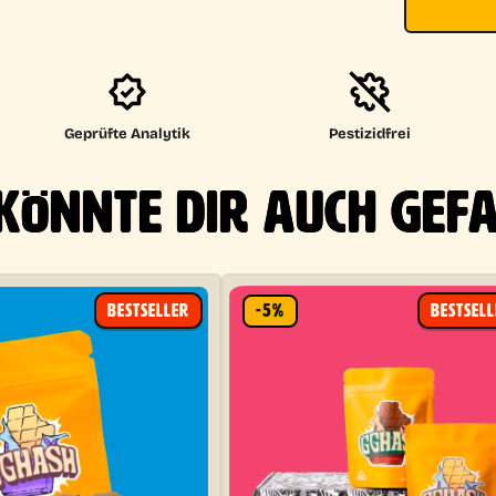
Geprüfte Analytik
Pestizidfrei
KÖNNTE DIR AUCH GEF
BESTSELLER
-5%
BESTSEL