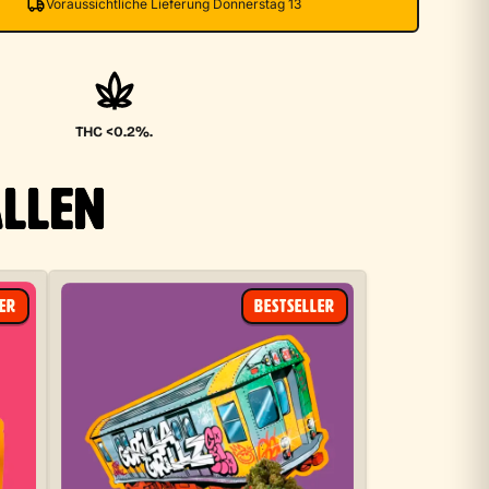
Voraussichtliche Lieferung Donnerstag 13
THC <0.2%.
ALLEN
LER
BESTSELLER