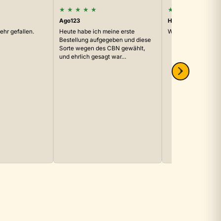
★
★
★
★
★
★
★
★
★
★
Ago123
Hota_EmeEse
sehr gefallen.
Heute habe ich meine erste
Weder super noch f
Bestellung aufgegeben und diese
Sorte wegen des CBN gewählt,
und ehrlich gesagt war…