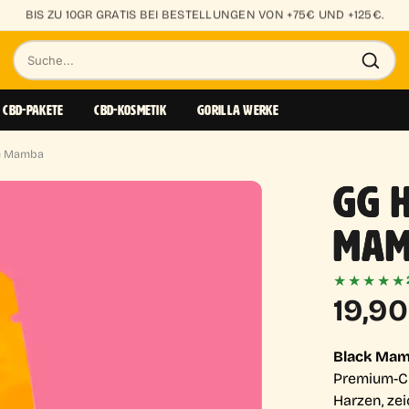
KLEINE KNOSPEN AB 0,85€/GR
Suche
nach
CBD-PAKETE
CBD-KOSMETIK
GORILLA WERKE
Produkten
e Mamba
GG 
MAM
★★★★★
19,9
Black Ma
Premium-CB
Harzen, zei