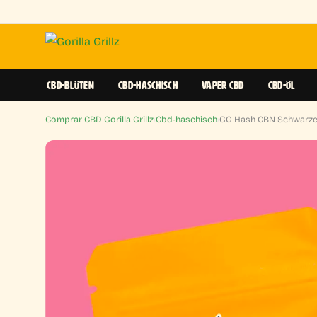
CBD-BLÜTEN
CBD-HASCHISCH
VAPER CBD
CBD-ÖL
Comprar CBD Gorilla Grillz
›
Cbd-haschisch
›
GG Hash CBN Schwarz