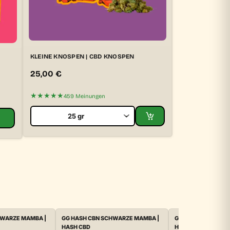
KLEINE KNOSPEN | CBD KNOSPEN
25,00
€
★★★★★
459 Meinungen
HWARZE MAMBA |
GG HASH CBN SCHWARZE MAMBA |
GG HASH CBN SCH
HASH CBD
HASH CBD