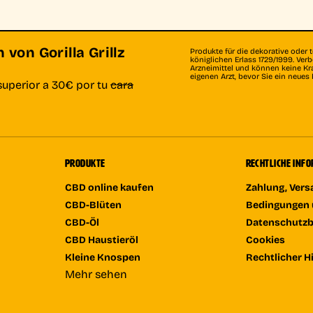
von Gorilla Grillz
Produkte für die dekorative oder 
königlichen Erlass 1729/1999. Ve
Arzneimittel und können keine Kr
eigenen Arzt, bevor Sie ein neue
superior a 30€ por tu
cara
PRODUKTE
RECHTLICHE INF
CBD online kaufen
Zahlung, Ver
CBD-Blüten
Bedingungen 
CBD-Öl
Datenschutz
CBD Haustieröl
Cookies
Kleine Knospen
Rechtlicher H
Mehr sehen