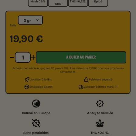
Hash CBN
THC <0,2%.
Épicé
CBD
Taille
19,90
€
AJOUTER AU PANIER
Achetez cet article et gagnez 20 points GG. Une valeur de 2,00€ pour vos prochaines
commandes.
Livraison 24/48h.
Paiement sécurisé
Emballage discret
Livraison estimée mardi 11
Cultivé en Europe
Analyse vérifiée
Sans pesticides
THC <0,2 %.