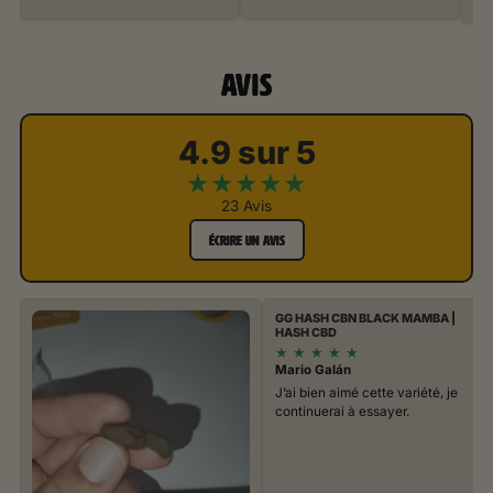
AVIS
4.9 sur 5
★
★
★
★
★
23 Avis
ÉCRIRE UN AVIS
GG HASH CBN BLACK MAMBA |
HASH CBD
★
★
★
★
★
Mario Galán
J’ai bien aimé cette variété, je
continuerai à essayer.