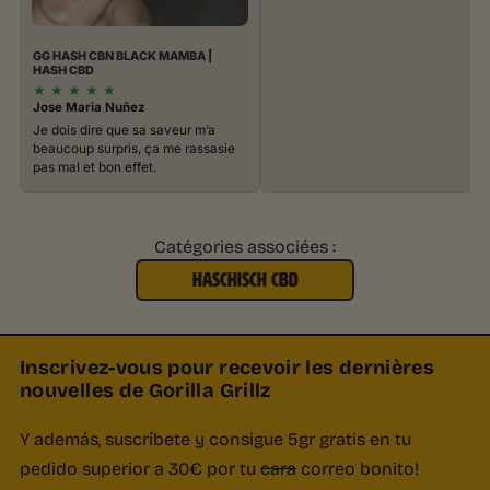
GG HASH CBN BLACK MAMBA |
HASH CBD
★
★
★
★
★
Jose Maria Nuñez
Je dois dire que sa saveur m’a
beaucoup surpris, ça me rassasie
pas mal et bon effet.
Catégories associées :
HASCHISCH CBD
Inscrivez-vous pour recevoir les dernières
nouvelles de Gorilla Grillz
Y además, suscríbete y consigue 5gr gratis en tu
pedido superior a 30€ por tu
cara
correo bonito!