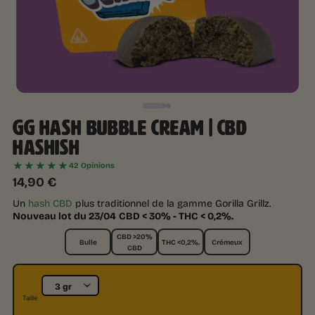
GG HASH BUBBLE CREAM | CBD
HASHISH
★★★★★
42 Opinions
14,90
€
Un
hash CBD
plus traditionnel de la gamme Gorilla Grillz.
Nouveau lot du 23/04
CBD < 30% - THC < 0,2%.
CBD >20%
Bulle
THC <0,2%.
Crémeux
CBD
Taille