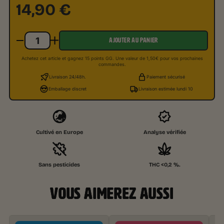
14,90
€
AJOUTER AU PANIER
Achetez cet article et gagnez 15 points GG. Une valeur de 1,50€ pour vos prochaines
commandes.
Livraison 24/48h.
Paiement sécurisé
Emballage discret
Livraison estimée lundi 10
Cultivé en Europe
Analyse vérifiée
Sans pesticides
THC <0,2 %.
VOUS AIMEREZ AUSSI