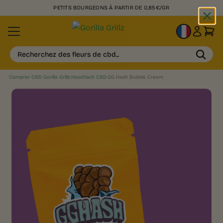
PETITS BOURGEONS À PARTIR DE 0,85€/GR
FR
Recherchez des fleurs de cbd...
Comprar CBD Gorilla Grillz
›
Haschisch CBD
›
GG Hash Bubble Cream