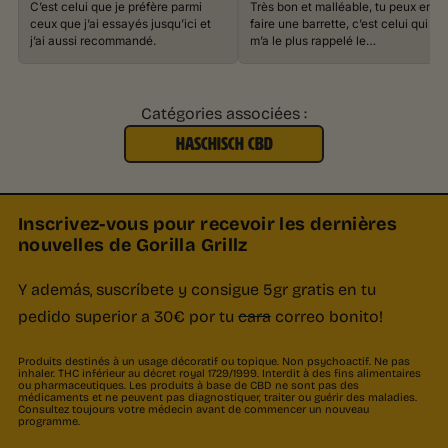
C’est celui que je préfère parmi
Très bon et malléable, tu peux en
ceux que j’ai essayés jusqu’ici et
faire une barrette, c’est celui qui
j’ai aussi recommandé.
m’a le plus rappelé le…
Catégories associées :
HASCHISCH CBD
Inscrivez-vous pour recevoir les dernières
nouvelles de Gorilla Grillz
Y además, suscríbete y consigue 5gr gratis en tu
pedido superior a 30€ por tu
cara
correo bonito!
Produits destinés à un usage décoratif ou topique. Non psychoactif. Ne pas
inhaler. THC inférieur au décret royal 1729/1999. Interdit à des fins alimentaires
ou pharmaceutiques. Les produits à base de CBD ne sont pas des
médicaments et ne peuvent pas diagnostiquer, traiter ou guérir des maladies.
Consultez toujours votre médecin avant de commencer un nouveau
programme.