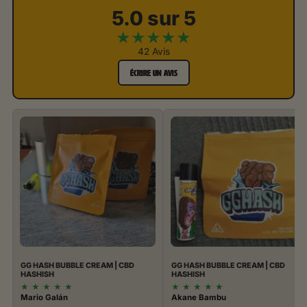
5.0 sur 5
★
★
★
★
★
42 Avis
ÉCRIRE UN AVIS
GG HASH BUBBLE CREAM | CBD
GG HASH BUBBLE CREAM | CBD
HASHISH
HASHISH
★
★
★
★
★
★
★
★
★
★
Mario Galán
Akane Bambu