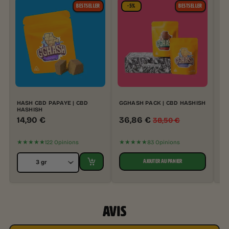
BESTSELLER
-5%
BESTSELLER
HASH CBD PAPAYE | CBD
GGHASH PACK | CBD HASHISH
GG
HASHISH
| 
14,90
€
36,86
€
1
38,50
€
★★★★★
★★★★★
★
122 Opinions
83 Opinions
AJOUTER AU PANIER
AVIS