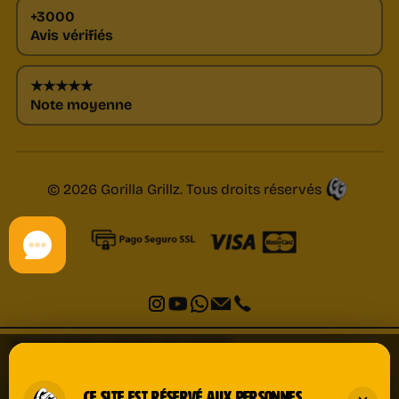
+3000
Avis vérifiés
★★★★★
Note moyenne
© 2026 Gorilla Grillz. Tous droits réservés
GG HASH BUBBLE CREAM | CBD HASHISH
14,90
€
3 gr
CE SITE EST RÉSERVÉ AUX PERSONNES