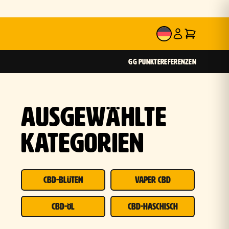
DE
GG PUNKTE
REFERENZEN
AUSGEWÄHLTE
KATEGORIEN
CBD-BLÜTEN
VAPER CBD
CBD-ÖL
CBD-HASCHISCH