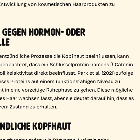
er Entwicklung von kosmetischen Haarprodukten zu
G GEGEN HORMON- ODER
LLE
entzündliche Prozesse die Kopfhaut beeinflussen, kann
beobachtet, dass ein Schlüsselprotein namens β-Catenin
ikelaktivität direkt beeinflusst. Park et al. (2021) zufolge
ses Proteins auf einem funktionsfähigen Niveau zu
ht in eine vorzeitige Ruhephase zu gehen. Diese mögliche
 Haar wachsen lässt, aber sie deutet darauf hin, dass es
rem Zustand zu erhalten.
INDLICHE KOPFHAUT
autbeschwerden wie Rötungen, Juckreiz oder