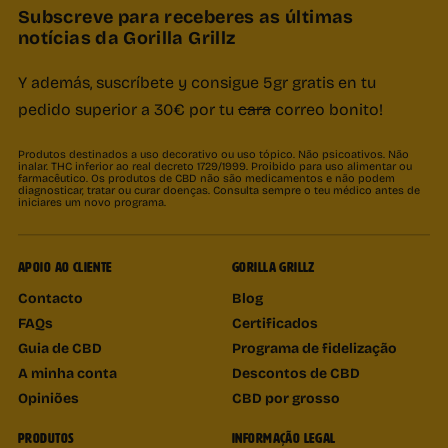
Subscreve para receberes as últimas
notícias da Gorilla Grillz
Y además, suscríbete y consigue 5gr gratis en tu
pedido superior a 30€ por tu
cara
correo bonito!
Produtos destinados a uso decorativo ou uso tópico. Não psicoativos. Não
inalar. THC inferior ao real decreto 1729/1999. Proibido para uso alimentar ou
farmacêutico. Os produtos de CBD não são medicamentos e não podem
diagnosticar, tratar ou curar doenças. Consulta sempre o teu médico antes de
iniciares um novo programa.
APOIO AO CLIENTE
GORILLA GRILLZ
Contacto
Blog
FAQs
Certificados
Guia de CBD
Programa de fidelização
A minha conta
Descontos de CBD
Opiniões
CBD por grosso
PRODUTOS
INFORMAÇÃO LEGAL