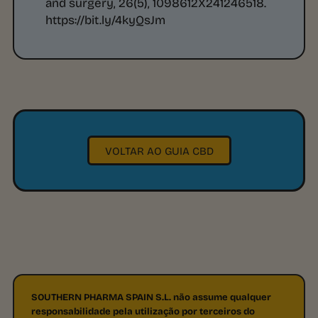
and surgery
,
26
(5), 1098612X241246518.
https://bit.ly/4kyQsJm
VOLTAR AO GUIA CBD
SOUTHERN PHARMA SPAIN S.L. não assume qualquer
responsabilidade pela utilização por terceiros do