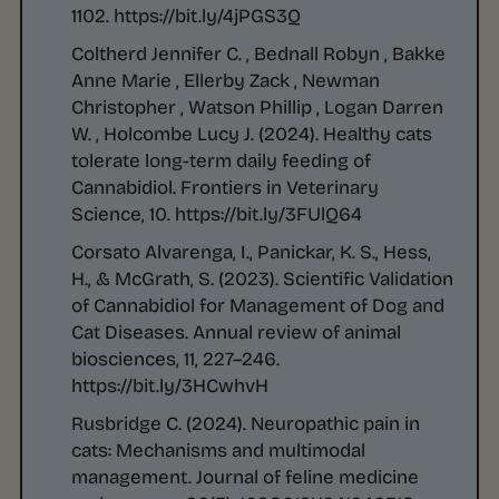
1102. https://bit.ly/4jPGS3Q
Coltherd Jennifer C. , Bednall Robyn , Bakke
Anne Marie , Ellerby Zack , Newman
Christopher , Watson Phillip , Logan Darren
W. , Holcombe Lucy J. (2024). Healthy cats
tolerate long-term daily feeding of
Cannabidiol.
Frontiers in Veterinary
Science, 10. https://bit.ly/3FUlQ64
Corsato Alvarenga, I., Panickar, K. S., Hess,
H., & McGrath, S. (2023). Scientific Validation
of Cannabidiol for Management of Dog and
Cat Diseases.
Annual review of animal
biosciences
,
11
, 227–246.
https://bit.ly/3HCwhvH
Rusbridge C. (2024). Neuropathic pain in
cats: Mechanisms and multimodal
management.
Journal of feline medicine