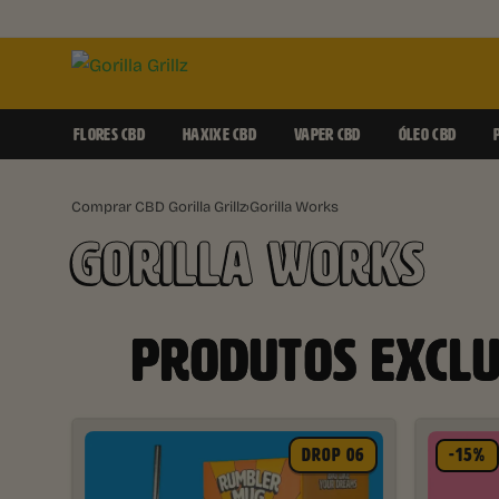
FLORES CBD
HAXIXE CBD
VAPER CBD
ÓLEO CBD
Comprar CBD Gorilla Grillz
›
Gorilla Works
GORILLA WORKS​
PRODUTOS EXCLU
DROP 06
-15%