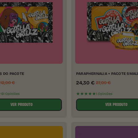
S DO PACOTE
PARAPHERNALIA + PACOTE SMA
24,30
€
12,00
€
27,00
€
★
★★★★★
61 Opiniões
1 Opiniões
VER PRODUTO
VER PRODUTO