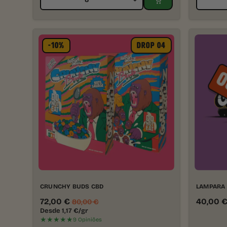
-10%
DROP 04
CRUNCHY BUDS CBD
LAMPARA 
72,00
€
40,00
80,00
€
Desde
1,17
€
/gr
★★★★★
9 Opiniões