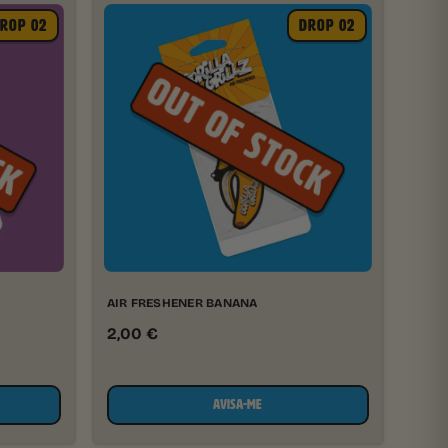
ROP 02
DROP 02
AIR FRESHENER BANANA
2,00
€
AVISA-ME