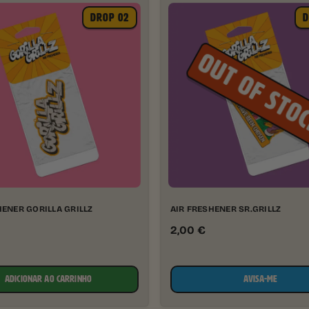
DROP 02
D
HENER GORILLA GRILLZ
AIR FRESHENER SR.GRILLZ
2,00
€
ADICIONAR AO CARRINHO
AVISA-ME