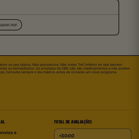
ABRIR PDF
ivo ou uso tópico. Não psicoativos. Não inalar. THC inferior ao real decreto
imentar ou farmacêutico. Os produtos de CBD não são medicamentos e não podem
nças. Consulta sempre o teu médico antes de iniciares um novo programa.
GAL
TOTAL DE AVALIAÇÕES
envios e
+3000