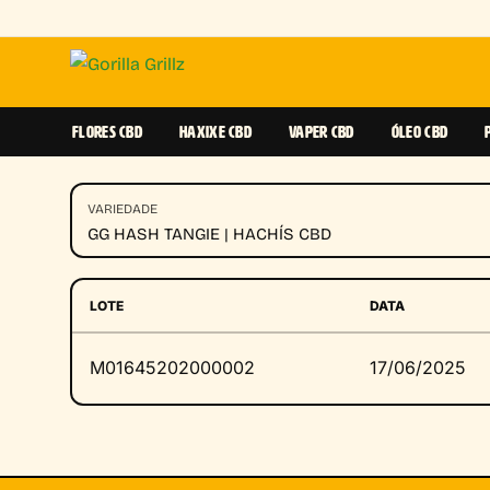
FLORES CBD
HAXIXE CBD
VAPER CBD
ÓLEO CBD
VARIEDADE
GG HASH TANGIE | HACHÍS CBD
LOTE
DATA
M01645202000002
17/06/2025