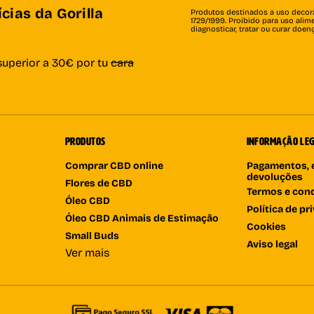
cias da Gorilla
Produtos destinados a uso decorat
1729/1999. Proibido para uso al
diagnosticar, tratar ou curar doe
superior a 30€ por tu
cara
PRODUTOS
INFORMAÇÃO LE
Comprar CBD online
Pagamentos, 
devoluções
Flores de CBD
Termos e con
Óleo CBD
Política de pr
Óleo CBD Animais de Estimação
Cookies
Small Buds
Aviso legal
Ver mais