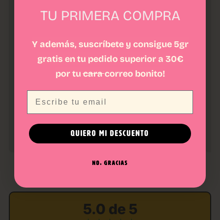
TU PRIMERA COMPRA
Y además, suscríbete y consigue 5gr
gratis en tu pedido superior a 30€
por tu
cara
correo bonito!
ACEITE CBG + CBD 20%
ACEITE DE MASAJE CBD
BÁ
59,90
€
25,90
€
2
Email
★★★★★
★
1 Opiniones
AÑADIR AL CARRITO
AÑADIR AL CARRITO
QUIERO MI DESCUENTO
NO, GRACIAS
RESEÑAS
5.0 de 5