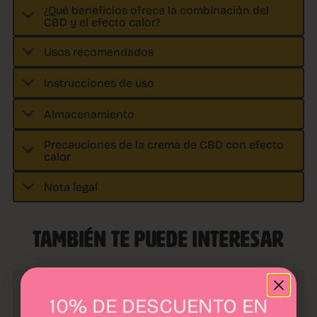
¿Qué beneficios ofrece la combinación del
CBD y el efecto calor?
Usos recomendados
Instrucciones de uso
Almacenamiento
Precauciones de la crema de CBD con efecto
calor
Nota legal
TAMBIÉN TE PUEDE INTERESAR
10% DE DESCUENTO EN