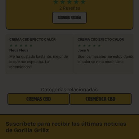
★
★
★
★
★
2 Reseñas
ESCRIBIR RESEÑA
CREMA CBD EFECTO CALOR
CREMA CBD EFECTO CALOR
★
★
★
★
★
★
★
★
★
★
Neus Neus
Jose V
Me ha gustado bastante, mejor de
Buenos masajes me estoy dando,
lo que me esperaba. La
el calor se nota muchísimo
recomiendo!!
Categorías relacionadas:
CREMAS CBD
COSMÉTICA CBD
Suscríbete para recibir las últimas noticias
de Gorilla Grillz