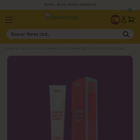
SMALL BUDS DESDE 0,85€/GR
ES
Buscar flores cbd...
Comprar CBD Gorilla Grillz
›
Cosmética CBD
›
Cremas CBD
›
Crema CBD Efecto Calor