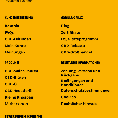
Programm beginnen.
KUNDENBETREUUNG
GORILLA GRILLZ
Kontakt
Blog
FAQs
Zertifikate
CBD-Leitfaden
Loyalitätsprogramm
Mein Konto
CBD-Rabatte
Meinungen
CBD-Großhandel
PRODUKTE
RECHTLICHE INFORMATIONEN
CBD online kaufen
Zahlung, Versand und
Rückgabe
CBD-Blüten
Bedingungen und
CBD-Öl
Konditionen
Datenschutzbestimmungen
CBD Haustieröl
Cookies
Kleine Knospen
Mehr sehen
Rechtlicher Hinweis
BEWERTUNGEN INSGESAMT