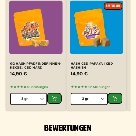
BESTSELLER
GG HASH PFADFINDERINNEN-
HASH CBD PAPAYA | CBD
GG
KEKSE : CBD HARZ
HASHISH
14,90
€
14,90
€
3
★★★★★
★★★★★
★
41 Meinungen
122 Meinungen
BEWERTUNGEN