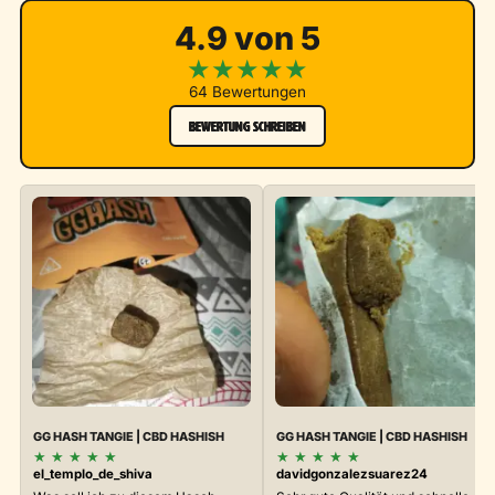
4.9 von 5
★
★
★
★
★
64 Bewertungen
BEWERTUNG SCHREIBEN
GG HASH TANGIE | CBD HASHISH
GG HASH TANGIE | CBD HASHISH
★
★
★
★
★
★
★
★
★
★
el_templo_de_shiva
davidgonzalezsuarez24