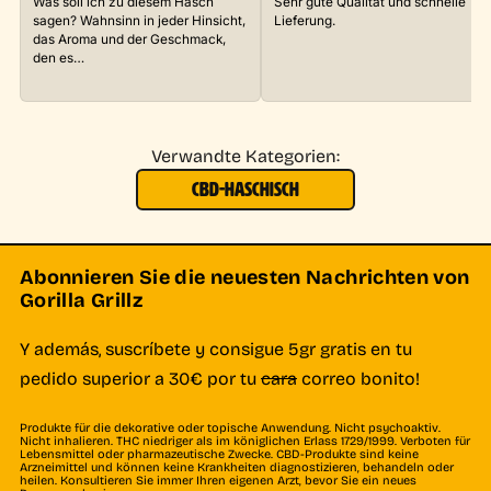
Was soll ich zu diesem Hasch
Sehr gute Qualität und schnelle
sagen? Wahnsinn in jeder Hinsicht,
Lieferung.
das Aroma und der Geschmack,
den es…
Verwandte Kategorien:
CBD-HASCHISCH
Abonnieren Sie die neuesten Nachrichten von
Gorilla Grillz
Y además, suscríbete y consigue 5gr gratis en tu
pedido superior a 30€ por tu
cara
correo bonito!
Produkte für die dekorative oder topische Anwendung. Nicht psychoaktiv.
Nicht inhalieren. THC niedriger als im königlichen Erlass 1729/1999. Verboten für
Lebensmittel oder pharmazeutische Zwecke. CBD-Produkte sind keine
Arzneimittel und können keine Krankheiten diagnostizieren, behandeln oder
heilen. Konsultieren Sie immer Ihren eigenen Arzt, bevor Sie ein neues