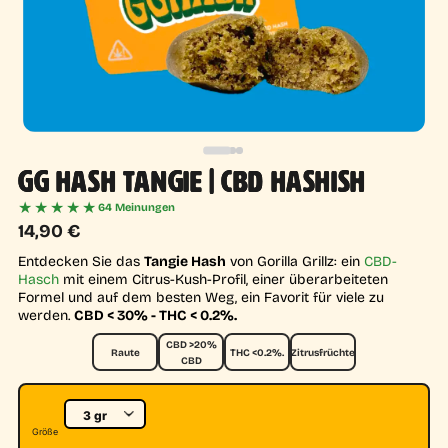
GG HASH TANGIE | CBD HASHISH
★★★★★
64 Meinungen
14,90
€
Entdecken Sie das
Tangie Hash
von Gorilla Grillz: ein
CBD-
Hasch
mit einem Citrus-Kush-Profil, einer überarbeiteten
Formel und auf dem besten Weg, ein Favorit für viele zu
werden.
CBD < 30% - THC < 0.2%.
CBD >20%
Raute
THC <0.2%.
Zitrusfrüchte
CBD
Größe