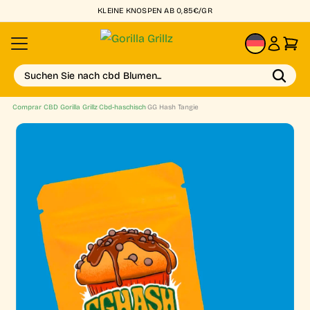
KLEINE KNOSPEN AB 0,85€/GR
DE
Suchen Sie nach cbd Blumen...
Comprar CBD Gorilla Grillz
›
Cbd-haschisch
›
GG Hash Tangie