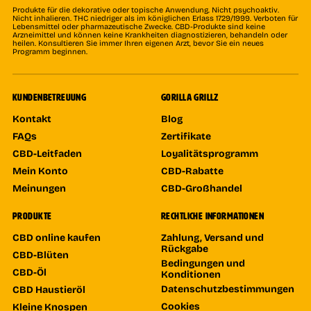
Produkte für die dekorative oder topische Anwendung. Nicht psychoaktiv.
Nicht inhalieren. THC niedriger als im königlichen Erlass 1729/1999. Verboten für
Lebensmittel oder pharmazeutische Zwecke. CBD-Produkte sind keine
Arzneimittel und können keine Krankheiten diagnostizieren, behandeln oder
heilen. Konsultieren Sie immer Ihren eigenen Arzt, bevor Sie ein neues
Programm beginnen.
KUNDENBETREUUNG
GORILLA GRILLZ
Kontakt
Blog
FAQs
Zertifikate
CBD-Leitfaden
Loyalitätsprogramm
Mein Konto
CBD-Rabatte
Meinungen
CBD-Großhandel
PRODUKTE
RECHTLICHE INFORMATIONEN
CBD online kaufen
Zahlung, Versand und
Rückgabe
CBD-Blüten
Bedingungen und
CBD-Öl
Konditionen
Datenschutzbestimmungen
CBD Haustieröl
Cookies
Kleine Knospen