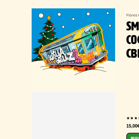
Flores
SM
CO
CB
★★★
15,00
SELEC