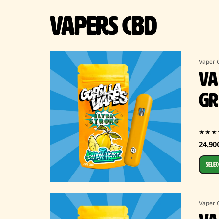
VAPERS CBD
Vaper 
VA
GR
★★★
24,90
SELEC
Vaper 