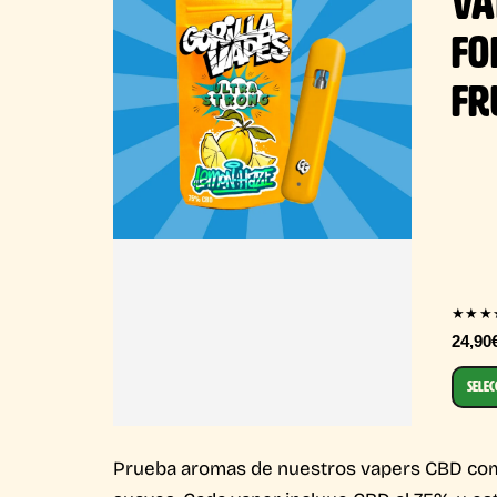
VA
FO
FR
★★★
24,90
SELEC
Prueba aromas de nuestros vapers CBD como 