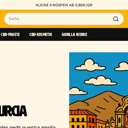
KLEINE KNOSPEN AB 0,85€/GR
Suche
nach
Produkten
CBD-PAKETE
CBD-KOSMETIK
GORILLA WERKE
URCIA
edes pedir nuestra amplia