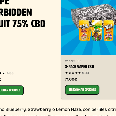
PE
RBIDDEN
UIT 75% CBD
Vaper CBD
3-PACK VAPER CBD
★★★★★
5.00
4.88
★★
71,00€
€
SELECCIONAR OPCIONES
CIONAR OPCIONES
Blueberry, Strawberry o Lemon Haze, con perfiles cítric