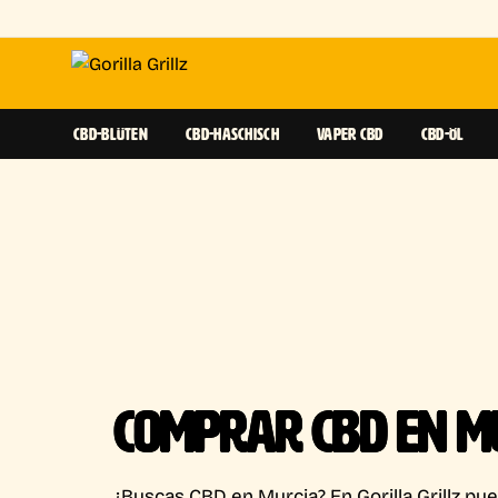
CBD-BLÜTEN
CBD-HASCHISCH
VAPER CBD
CBD-ÖL
COMPRAR CBD EN M
¿Buscas CBD en Murcia? En Gorilla Grillz pu