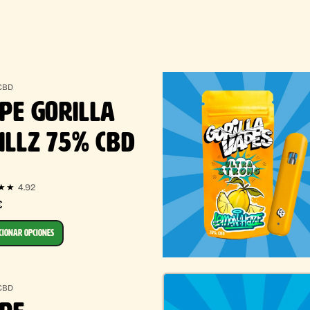
CBD
PE GORILLA
ILLZ 75% CBD
4.92
★★
€
CIONAR OPCIONES
CBD