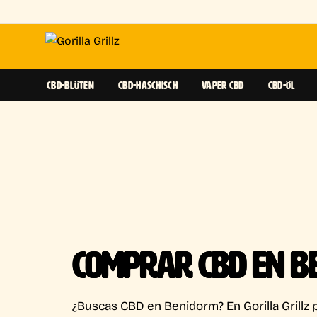
CBD-BLÜTEN
CBD-HASCHISCH
VAPER CBD
CBD-ÖL
COMPRAR CBD EN B
¿Buscas CBD en Benidorm? En Gorilla Grillz