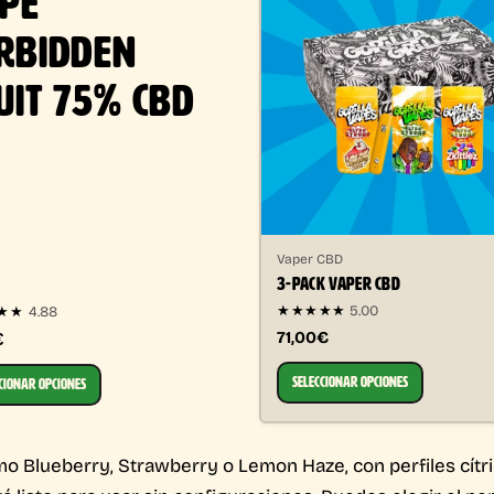
PE
RBIDDEN
UIT 75% CBD
Vaper CBD
3-PACK VAPER CBD
★★★★★
5.00
4.88
★★
71,00€
€
SELECCIONAR OPCIONES
CIONAR OPCIONES
Blueberry, Strawberry o Lemon Haze, con perfiles cítric