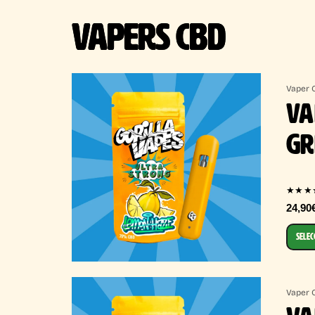
VAPERS CBD
Vaper 
VA
GR
★★★
24,90
SELEC
Vaper 