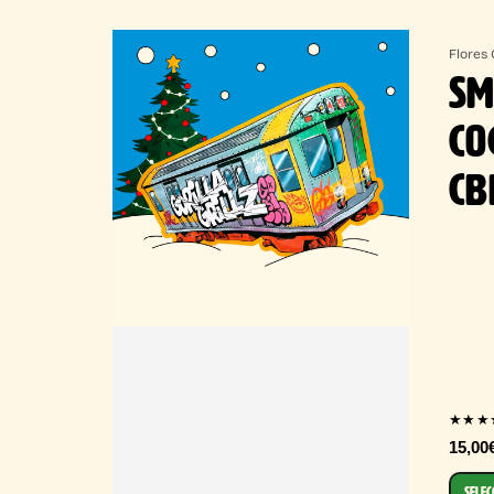
Flores
SM
CO
CB
★★★
15,00
SELEC