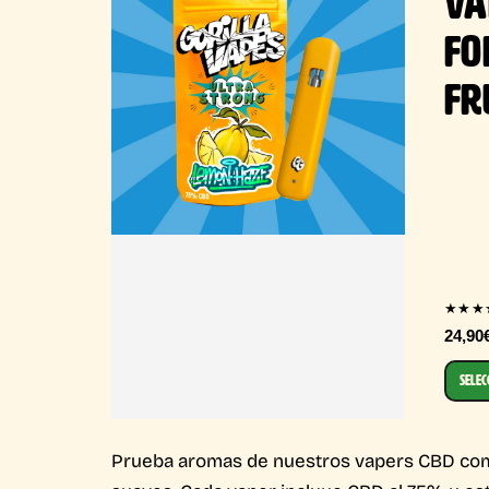
VA
FO
FR
★★★
24,90
SELEC
Prueba aromas de nuestros vapers CBD como 