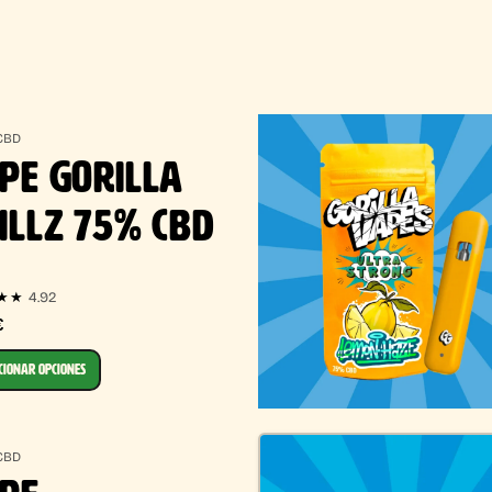
CBD
PE GORILLA
ILLZ 75% CBD
4.92
★★
€
CIONAR OPCIONES
CBD