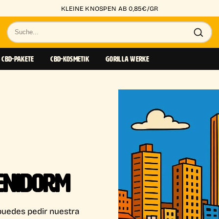
+50.000 ZUFRIEDENE KUNDEN
Suche
nach
Produkten
CBD-PAKETE
CBD-KOSMETIK
GORILLA WERKE
ENIDORM
 puedes pedir nuestra